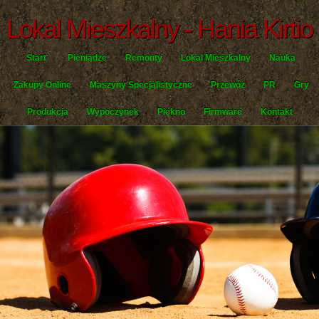
Lokal Mieszkalny - Hania Kirtio
Start
Pieniądze
Remonty
Lokal Mieszkalny
Nauka
Zakupy Online
Maszyny Specjalistyczne
Przewóz
PR
Gry
Produkcja
Wypoczynek
Piękno
Firmware
Kontakt