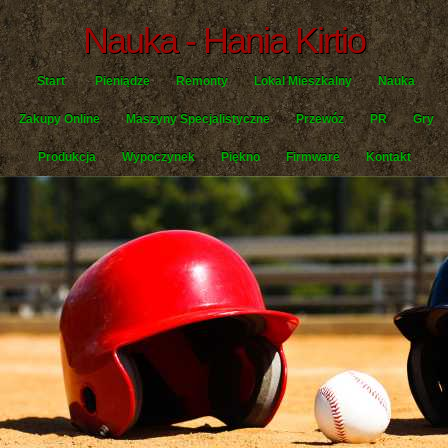
Nauka - Hania Kirtio
Start
Pieniądze
Remonty
Lokal Mieszkalny
Nauka
Zakupy Online
Maszyny Specjalistyczne
Przewóz
PR
Gry
Produkcja
Wypoczynek
Piękno
Firmware
Kontakt