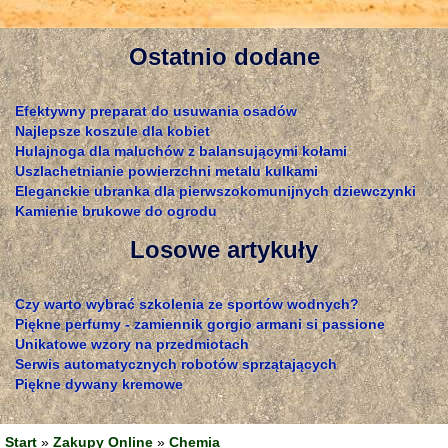
Ostatnio dodane
Efektywny preparat do usuwania osadów
Najlepsze koszule dla kobiet
Hulajnoga dla maluchów z balansującymi kołami
Uszlachetnianie powierzchni metalu kulkami
Eleganckie ubranka dla pierwszokomunijnych dziewczynki
Kamienie brukowe do ogrodu
Losowe artykuły
Czy warto wybrać szkolenia ze sportów wodnych?
Piękne perfumy - zamiennik gorgio armani si passione
Unikatowe wzory na przedmiotach
Serwis automatycznych robotów sprzątających
Piękne dywany kremowe
Start
»
Zakupy Online
»
Chemia