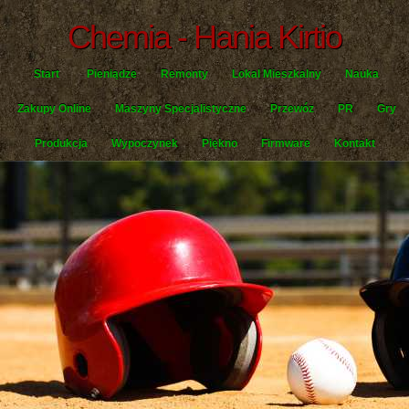
Chemia - Hania Kirtio
Start
Pieniądze
Remonty
Lokal Mieszkalny
Nauka
Zakupy Online
Maszyny Specjalistyczne
Przewóz
PR
Gry
Produkcja
Wypoczynek
Piękno
Firmware
Kontakt