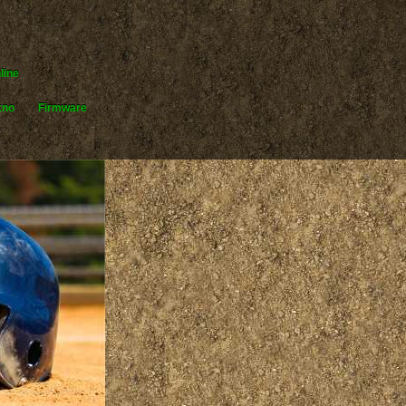
line
kno
Firmware