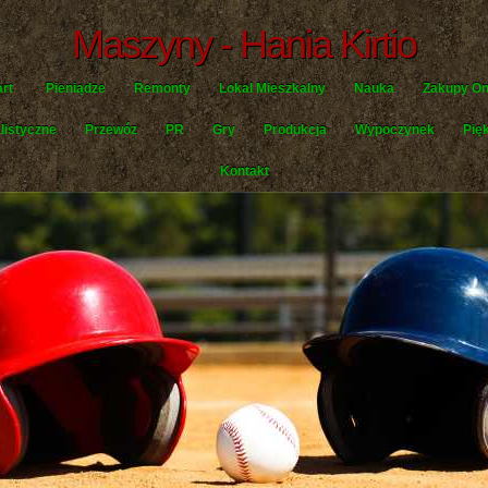
Maszyny - Hania Kirtio
art
Pieniądze
Remonty
Lokal Mieszkalny
Nauka
Zakupy On
listyczne
Przewóz
PR
Gry
Produkcja
Wypoczynek
Pię
Kontakt