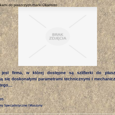
erkami do płaszczyzn marki Okamoto
jest firma, w której dostępne są szlifierki do płasz
ją się doskonałymi parametrami technicznymi i mechanicz
ego,...
-05
ny Specjalistyczne / Maszyny