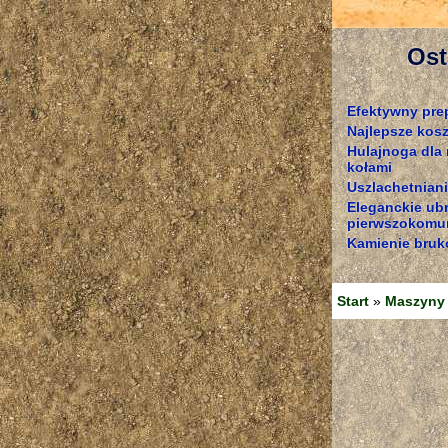
Ost
Efektywny pre
Najlepsze kosz
Hulajnoga dla
kołami
Uszlachetniani
Eleganckie ub
pierwszokomun
Kamienie bruk
Start
»
Maszyny 