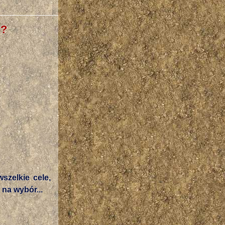
ć?
szelkie cele,
na wybór...