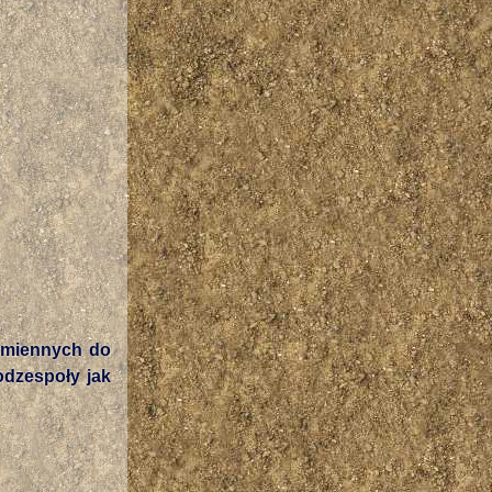
zamiennych do
odzespoły jak