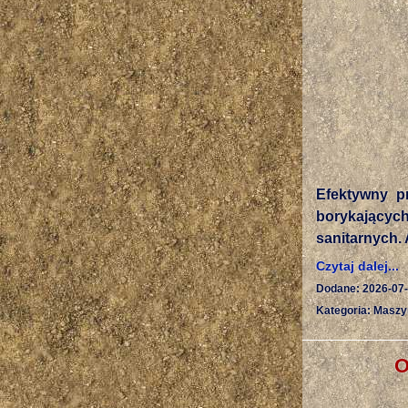
Efektywny p
borykający
sanitarnych. 
Czytaj dalej...
Dodane: 2026-07
Kategoria: Maszy
O