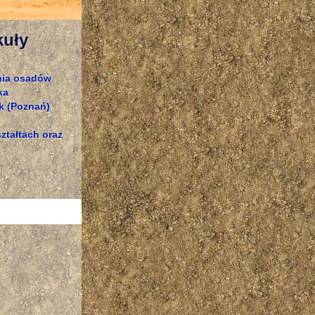
kuły
nia osadów
ka
k (Poznań)
ztałtach oraz