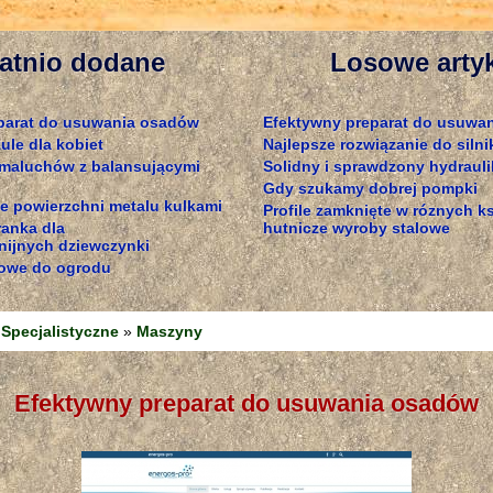
atnio dodane
Losowe arty
parat do usuwania osadów
Efektywny preparat do usuwa
ule dla kobiet
Najlepsze rozwiązanie do silni
 maluchów z balansującymi
Solidny i sprawdzony hydrauli
Gdy szukamy dobrej pompki
e powierzchni metalu kulkami
Profile zamknięte w róznych ks
ranka dla
hutnicze wyroby stalowe
ijnych dziewczynki
owe do ogrodu
Specjalistyczne
»
Maszyny
Efektywny preparat do usuwania osadów