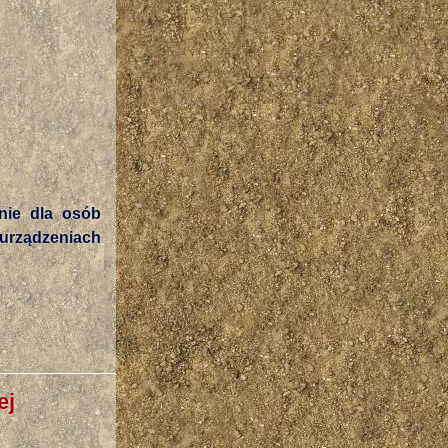
nie dla osób
rządzeniach
ej