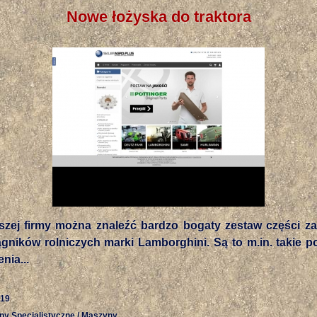
Nowe łożyska do traktora
szej firmy można znaleźć bardzo bogaty zestaw części 
ągników rolniczych marki Lamborghini. Są to m.in. takie p
enia...
-19
ny Specjalistyczne / Maszyny