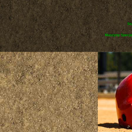
St
Maszyny Specja