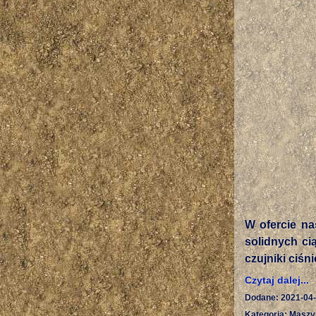
W ofercie na
solidnych ci
czujniki ciśni
Czytaj dalej...
Dodane: 2021-04
Kategoria: Maszy