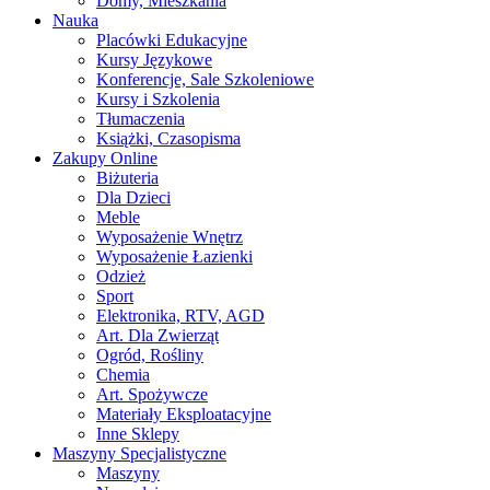
Domy, Mieszkania
Nauka
Placówki Edukacyjne
Kursy Językowe
Konferencje, Sale Szkoleniowe
Kursy i Szkolenia
Tłumaczenia
Książki, Czasopisma
Zakupy Online
Biżuteria
Dla Dzieci
Meble
Wyposażenie Wnętrz
Wyposażenie Łazienki
Odzież
Sport
Elektronika, RTV, AGD
Art. Dla Zwierząt
Ogród, Rośliny
Chemia
Art. Spożywcze
Materiały Eksploatacyjne
Inne Sklepy
Maszyny Specjalistyczne
Maszyny