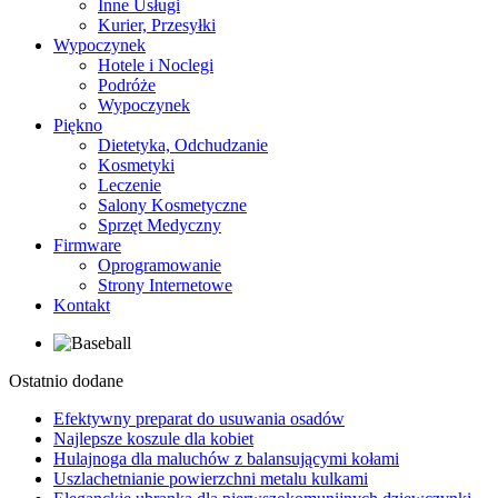
Inne Usługi
Kurier, Przesyłki
Wypoczynek
Hotele i Noclegi
Podróże
Wypoczynek
Piękno
Dietetyka, Odchudzanie
Kosmetyki
Leczenie
Salony Kosmetyczne
Sprzęt Medyczny
Firmware
Oprogramowanie
Strony Internetowe
Kontakt
Ostatnio dodane
Efektywny preparat do usuwania osadów
Najlepsze koszule dla kobiet
Hulajnoga dla maluchów z balansującymi kołami
Uszlachetnianie powierzchni metalu kulkami