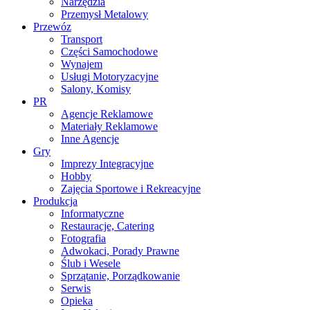
Narzędzia
Przemysł Metalowy
Przewóz
Transport
Części Samochodowe
Wynajem
Usługi Motoryzacyjne
Salony, Komisy
PR
Agencje Reklamowe
Materiały Reklamowe
Inne Agencje
Gry
Imprezy Integracyjne
Hobby
Zajęcia Sportowe i Rekreacyjne
Produkcja
Informatyczne
Restauracje, Catering
Fotografia
Adwokaci, Porady Prawne
Ślub i Wesele
Sprzątanie, Porządkowanie
Serwis
Opieka