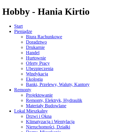
Hobby - Hania Kirtio
Start
Pieniądze
Biura Rachunkowe
Doradztwo
Drukarnie
Handel
Hurtownie
Oferty Pracy
Ubezpieczenia
Windykacja
Ekologia
Banki, Przelewy, Waluty, Kantory
Remonty
Projektowanie
Remonty, Elektryk, Hydraulik
Materiały Budowlane
Lokal Mieszkalny
Drzwi i Okna
Klimatyzacja i Wentylacja
Nieruchomości, Działki