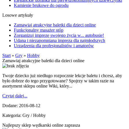
Eleganckie ubranka dla pierwszokomunijnych dziewczynki
Kamienie brukowe do ogrodu
Losowe artykuły
Zamawiaj atrakcyjne baletki dla dzieci online
Funkcjonalny masażer stóp
Zorganizuj imprezę swojego życia w... autobusie!
Udana i niezapomniana impreza dla najmłodszych
Urządzenia dla profesjonalistów i amatorów
Start
»
Gry
»
Hobby
Zamawiaj atrakcyjne baletki dla dzieci online
Twoje dziecko już niedługo rozpocznie lekcje baletu i chcesz, aby
było dobrze do tego przygotowane? Spojrzy w takim razie na
asortyment sklepu online Wiki, który...
Czytaj dalej...
Dodane: 2016-08-12
Kategoria: Gry / Hobby
Najlepszy sklep wędkarski online zaprasza