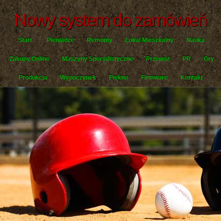
Nowy system do zamówień
Start
Pieniądze
Remonty
Lokal Mieszkalny
Nauka
Zakupy Online
Maszyny Specjalistyczne
Przewóz
PR
Gry
Produkcja
Wypoczynek
Piękno
Firmware
Kontakt