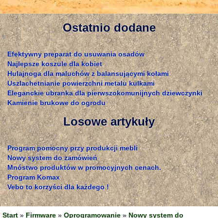
Ostatnio dodane
Efektywny preparat do usuwania osadów
Najlepsze koszule dla kobiet
Hulajnoga dla maluchów z balansującymi kołami
Uszlachetnianie powierzchni metalu kulkami
Eleganckie ubranka dla pierwszokomunijnych dziewczynki
Kamienie brukowe do ogrodu
Losowe artykuły
Program pomocny przy produkcji mebli
Nowy system do zamówień
Mnóstwo produktów w promocyjnych cenach.
Program Komax
Vebo to korzyści dla każdego !
Start
»
Firmware
»
Oprogramowanie
»
Nowy system do