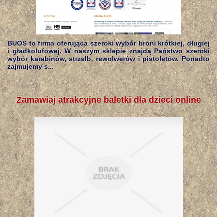
BUOS to firma oferująca szeroki wybór broni krótkiej, długiej
i gładkolufowej. W naszym sklepie znajdą Państwo szeroki
wybór karabinów, strzelb, rewolwerów i pistoletów. Ponadto
zajmujemy s...
Zamawiaj atrakcyjne baletki dla dzieci online