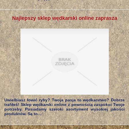
Najlepszy sklep wędkarski online zaprasza
Uwielbiasz łowić ryby? Twoja pasja to wędkarstwo? Dobrze
trafiłeś! Sklep wędkarski online z pewnością zaspokoi Twoje
potrzeby. Posiadamy szeroki asortyment wysokiej jakości
produktów. Są to...