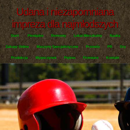
Udana i niezapomniana
impreza dla najmłodszych
Start
Pieniądze
Remonty
Lokal Mieszkalny
Nauka
Zakupy Online
Maszyny Specjalistyczne
Przewóz
PR
Gry
Produkcja
Wypoczynek
Piękno
Firmware
Kontakt