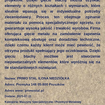
projektów. Dzięki gięciu blachy można uzyskać
elementy o różnych kształtach i wymiarach, które
idealnie wpasują się w indywidualne potrzeby
zleceniodawcy. Proces ten obejmuje zginanie
materiału za pomocą specjalistycznego sprzętu, co
gwarantuje wysoką jakość i trwałość wyrobów. Firma
oferująca gięcie metalu na zamówienie zapewnia
kompleksową obsługę oraz doradztwo techniczne,
dzięki czemu każdy klient może mieć pewność, że
otrzyma produkt spełniający jego oczekiwania. Dzięki
gięciu blachy możliwe jest stworzenie
niepowtarzalnych elementów, które wyróżnią się na
tle standardowych rozwiązań.
Nazwa: PRIMO STAL ILONA NIEDZIÓŁKA
Adres: Promyka 148 05-800 Pruszków
Adres www: primostal.pl
Dodane: 2025-07-11
Kategoria: Maszyny Specjalistyczne / Przemysł Metalowy