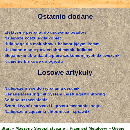
Ostatnio dodane
Efektywny preparat do usuwania osadów
Najlepsze koszule dla kobiet
Hulajnoga dla maluchów z balansującymi kołami
Uszlachetnianie powierzchni metalu kulkami
Eleganckie ubranka dla pierwszokomunijnych dziewczynki
Kamienie brukowe do ogrodu
Losowe artykuły
Najlepsze piece do wypalania ceramiki
Genaue Messung mit System LeistungsMonitoring
Solidne uszczelnienia
Szeroki wybór narzędzi i sprzętu mechanicznego
Najlepsze urządzenia chłodnicze - sprawdź
Start
»
Maszyny Specjalistyczne
»
Przemysł Metalowy
»
Gięcie