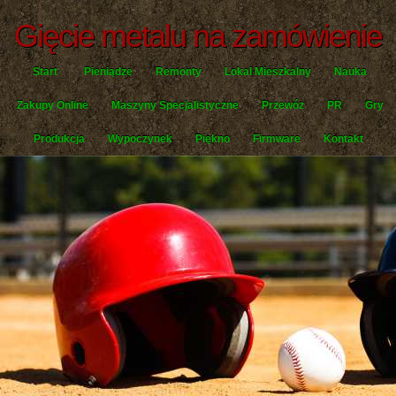
Gięcie metalu na zamówienie
Start
Pieniądze
Remonty
Lokal Mieszkalny
Nauka
Zakupy Online
Maszyny Specjalistyczne
Przewóz
PR
Gry
Produkcja
Wypoczynek
Piękno
Firmware
Kontakt