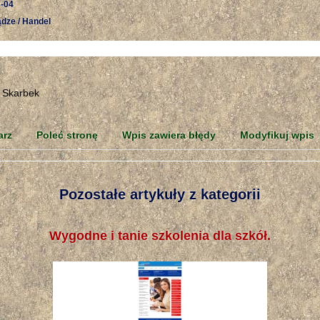
-04
ądze / Handel
arz
Poleć stronę
Wpis zawiera błędy
Modyfikuj wpis
Pozostałe artykuły z kategorii
Wygodne i tanie szkolenia dla szkół.