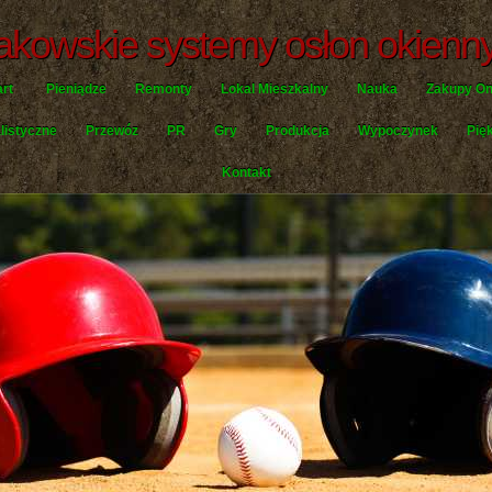
akowskie systemy osłon okienn
art
Pieniądze
Remonty
Lokal Mieszkalny
Nauka
Zakupy On
listyczne
Przewóz
PR
Gry
Produkcja
Wypoczynek
Pię
Kontakt