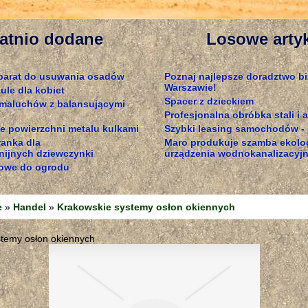
atnio dodane
Losowe arty
parat do usuwania osadów
Poznaj najlepsze doradztwo b
Warszawie!
ule dla kobiet
Spacer z dzieckiem
 maluchów z balansującymi
Profesjonalna obróbka stali i
e powierzchni metalu kulkami
Szybki leasing samochodów - s
ranka dla
Maro produkuje szamba ekolog
ijnych dziewczynki
urządzenia wodnokanalizacyj
owe do ogrodu
e
»
Handel
»
Krakowskie systemy osłon okiennych
stemy osłon okiennych