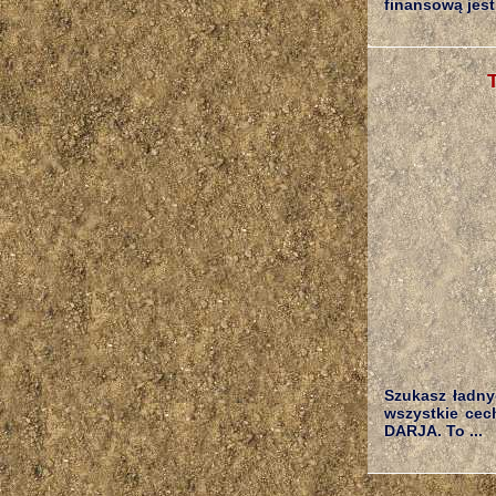
finansową jest 
Szukasz ładny
wszystkie cec
DARJA. To ...