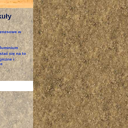
kuły
iznesowe w
 aluminium
tać cię na to
iczne i
ne