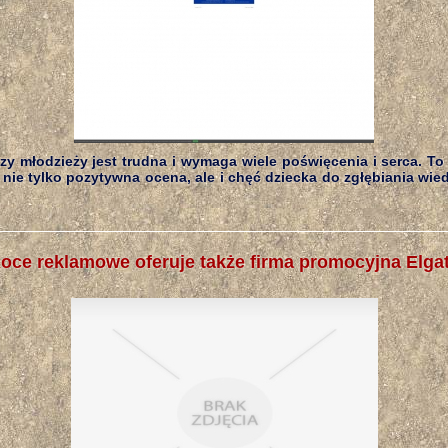
zy młodzieży jest trudna i wymaga wiele poświęcenia i serca. To
 nie tylko pozytywna ocena, ale i chęć dziecka do zgłębiania wie
oce reklamowe oferuje także firma promocyjna Elga