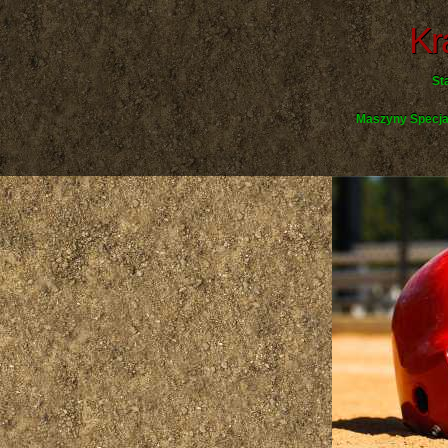
Kr
St
Maszyny Specja