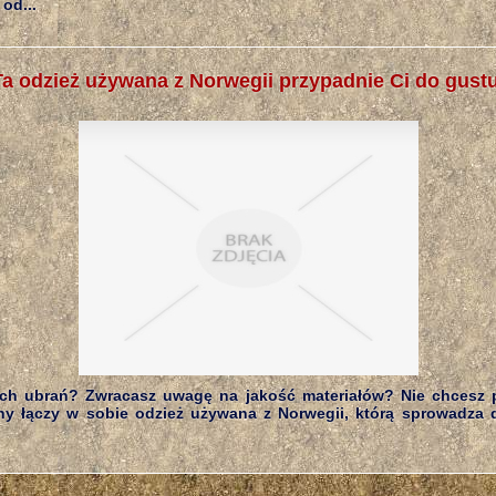
od...
Ta odzież używana z Norwegii przypadnie Ci do gustu
ch ubrań? Zwracasz uwagę na jakość materiałów? Nie chcesz 
hy łączy w sobie odzież używana z Norwegii, którą sprowadza d