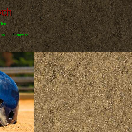
ych
line
kno
Firmware