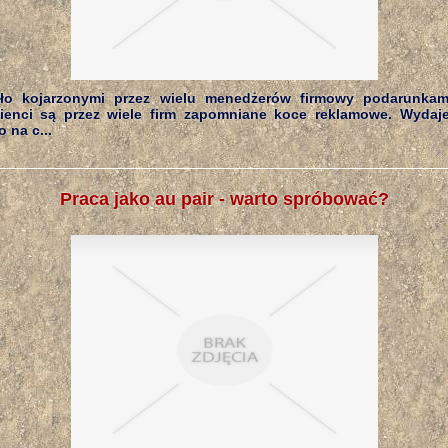
o kojarzonymi przez wielu menedżerów firmowy podarunkam
ienci są przez wiele firm zapomniane koce reklamowe. Wydaje
 na c...
Praca jako au pair - warto spróbować?