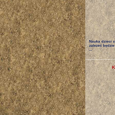
Nauka dzieci c
zależeć będzie
...
K