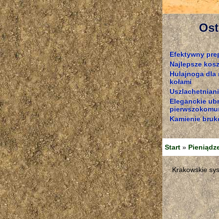
Ost
Efektywny pre
Najlepsze kosz
Hulajnoga dla
kołami
Uszlachetniani
Eleganckie ub
pierwszokomun
Kamienie bruk
Start
»
Pieniądz
Krakowskie sy