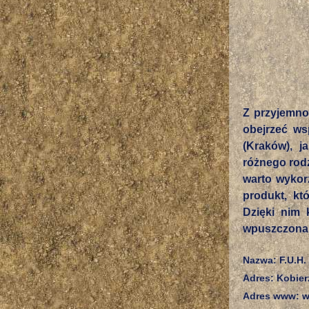
Z przyjemno
obejrzeć ws
(Kraków), j
różnego rodz
warto wykor
produkt, kt
Dzięki nim 
wpuszczona 
Nazwa: F.U.H.
Adres: Kobier
Adres www: ww