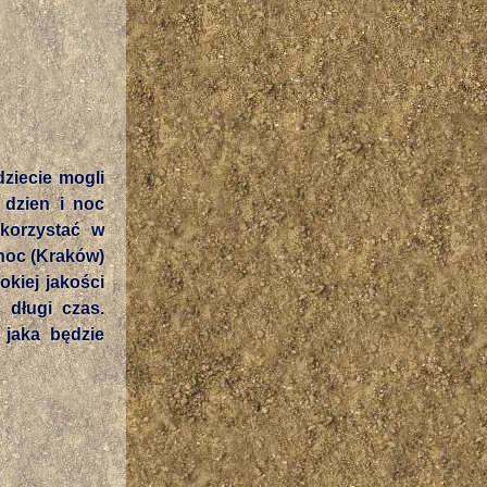
ziecie mogli
 dzien i noc
ykorzystać w
 noc (Kraków)
kiej jakości
 długi czas.
 jaka będzie