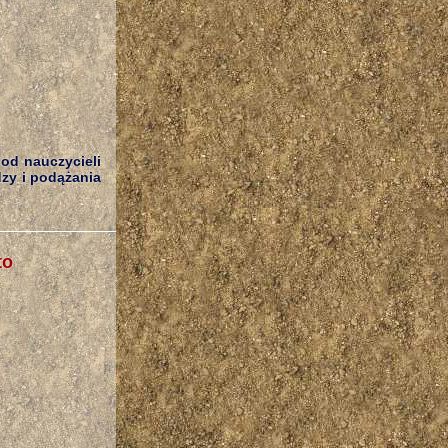
 od nauczycieli
dzy i podążania
to