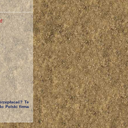
!
przepłacać? Te
o Polski firma