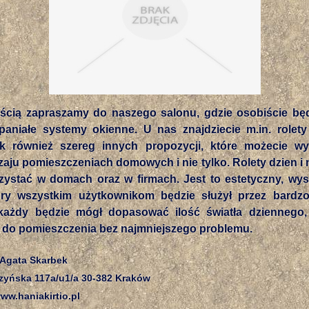
ścią zapraszamy do naszego salonu, gdzie osobiście będ
paniałe systemy okienne. U nas znajdziecie m.in. rolety
ak również szereg innych propozycji, które możecie w
aju pomieszczeniach domowych i nie tylko. Rolety dzien i
zystać w domach oraz w firmach. Jest to estetyczny, wyso
óry wszystkim użytkownikom będzie służył przez bardzo
każdy będzie mógł dopasować ilość światła dziennego,
do pomieszczenia bez najmniejszego problemu.
 Agata Skarbek
zyńska 117a/u1/a 30-382 Kraków
w.haniakirtio.pl