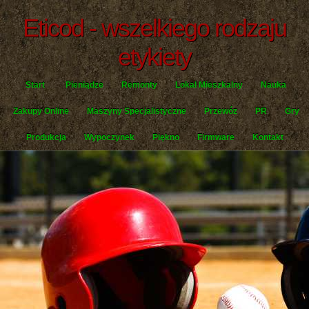
Eticod - wszelkiego rodzaju
etykiety
Start
Pieniądze
Remonty
Lokal Mieszkalny
Nauka
Zakupy Online
Maszyny Specjalistyczne
Przewóz
PR
Gry
Produkcja
Wypoczynek
Piękno
Firmware
Kontakt