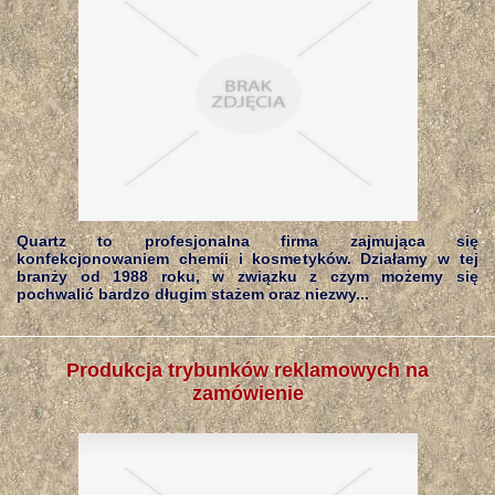
Quartz to profesjonalna firma zajmująca się
konfekcjonowaniem chemii i kosmetyków. Działamy w tej
branży od 1988 roku, w związku z czym możemy się
pochwalić bardzo długim stażem oraz niezwy...
Produkcja trybunków reklamowych na
zamówienie