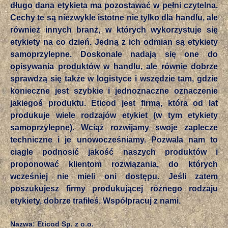
długo dana etykieta ma pozostawać w pełni czytelna.
Cechy te są niezwykle istotne nie tylko dla handlu, ale
również innych branż, w których wykorzystuje się
etykiety na co dzień. Jedną z ich odmian są etykiety
samoprzylepne. Doskonale nadają się one do
opisywania produktów w handlu, ale równie dobrze
sprawdzą się także w logistyce i wszędzie tam, gdzie
konieczne jest szybkie i jednoznaczne oznaczenie
jakiegoś produktu. Eticod jest firmą, która od lat
produkuje wiele rodzajów etykiet (w tym etykiety
samoprzylepne). Wciąż rozwijamy swoje zaplecze
techniczne i je unowocześniamy. Pozwala nam to
ciągle podnosić jakość naszych produktów i
proponować klientom rozwiązania, do których
wcześniej nie mieli oni dostępu. Jeśli zatem
poszukujesz firmy produkującej różnego rodzaju
etykiety, dobrze trafiłeś. Współpracuj z nami.
Nazwa: Eticod Sp. z o.o.