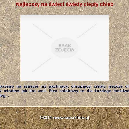
Najlepszy na świeci świeży ciepły chleb
pszego na świecie niż pachnący, chrupiący, ciepły jeszcze 
z miodem jak kto woli. Piec chlebowy to dla każdego możliw
eg...
©2014 www.haniakirtio.pl