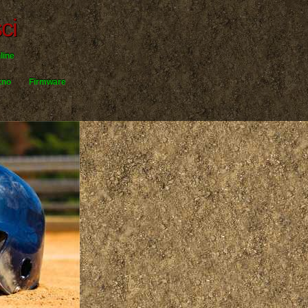
ci
line
kno
Firmware