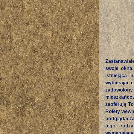
Zastanawiał
swoje okna. 
istniejąca
wybierając e
zadowolony 
mieszkańcó
zaoferują T
Rolety wewnę
podglądaczam
tego rodza
wymagającyc