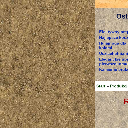
Ost
Efektywny pre
Najlepsze kosz
Hulajnoga dla
kołami
Uszlachetniani
Eleganckie ub
pierwszokomun
Kamienie bruk
Start
»
Produkcj