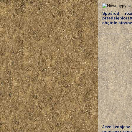
Spośród róż
przedsiębiors
chętnie stosow
Jeżeli zdajesz
ponieważ nasz