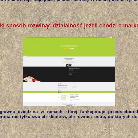
ki sposób rozwinąć działalność jeżeli chodzi o mark
główna dziedzina w ramach której funkcjonuje przedsiębiors
rona nie tylko swoich klientów, ale również osób, do których d