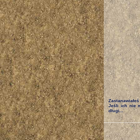
Zastanawiałeś 
Jeśli ich nie 
długi...