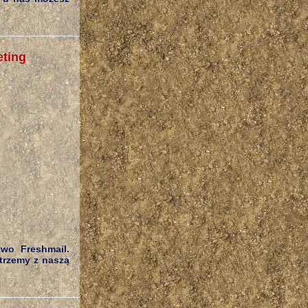
eting
two Freshmail.
otrzemy z naszą