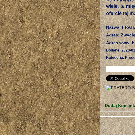
wiele, a mi
ofercie tej 
Nazwa: FRAT
Adres: Zwycię
Adres www: ht
Dodane: 2020-01
Kategoria: Produ
Dodaj Koment