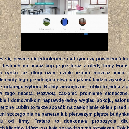
eś się pewnie niejednokrotnie nad tym czy powinieneś kup
Jeśli ich nie masz kup je już teraz z oferty firmy Frate
 na rynku już długi czas, dzięki czemu możesz mieć 
lementy tego przedsiębiorstwa ich jakość będzie wysoka, 
z udanego wyboru. Rolety wewnętrzne Lublin to jedna z pr
w tego miasta. Pozwolą zasłonić promienie słoneczne
obie i domownikom naprawdę ładny wygląd pokoju, salonu
trzne Lublin to także sposób na zasłonienie okien przed 
i szczególnie na parterze lub pierwszym piętrze budynku.
ju od firmy Fratero to doskonała propozycja dla
h klientów, którzy szukają sprawdzonych rozwiązań. Rolet