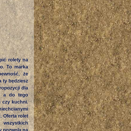
ić rolety na
ro. To marka
pewność, że
a ty będziesz
opozycji dla
, a do tego
 czy kuchni.
niechcianymi
 Oferta rolet
 wszystkich
y pozwolą na