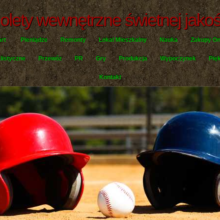
olety wewnętrzne świetnej jakoś
art
Pieniądze
Remonty
Lokal Mieszkalny
Nauka
Zakupy On
listyczne
Przewóz
PR
Gry
Produkcja
Wypoczynek
Pię
Kontakt