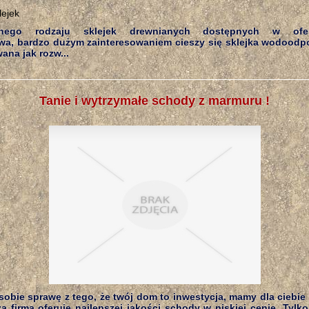
nego rodzaju sklejek drewnianych dostępnych w ofe
twa, bardzo dużym zainteresowaniem cieszy się sklejka wodoodpor
ana jak rozw...
Tanie i wytrzymałe schody z marmuru !
 sobie sprawę z tego, że twój dom to inwestycja, mamy dla ciebie 
a firma oferuje najlepszej jakości schody w niskiej cenie. Tylk