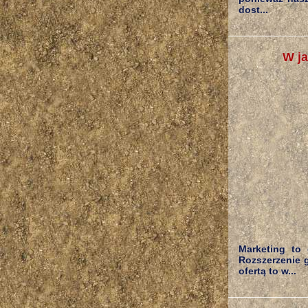
dost...
W ja
Marketing to 
Rozszerzenie g
ofertą to w...