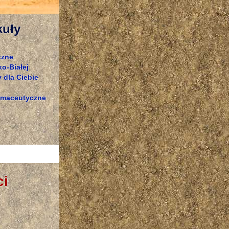
kuły
czne
o-Białej
 dla Ciebie
rmaceutyczne
ci