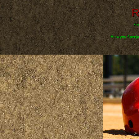
R
St
Maszyny Specja