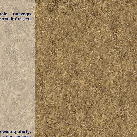
rcie naszego
na, która jest
świetną ofertę,
o u nas możesz