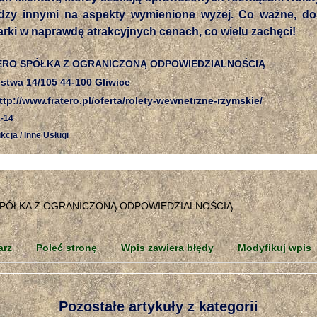
ędzy innymi na aspekty wymienione wyżej. Co ważne, d
marki w naprawdę atrakcyjnych cenach, co wielu zachęci!
ERO SPÓŁKA Z OGRANICZONĄ ODPOWIEDZIALNOŚCIĄ
stwa 14/105 44-100 Gliwice
tp://www.fratero.pl/oferta/rolety-wewnetrzne-rzymskie/
-14
kcja / Inne Usługi
arz
Poleć stronę
Wpis zawiera błędy
Modyfikuj wpis
Pozostałe artykuły z kategorii