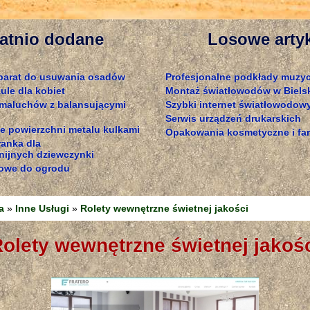
atnio dodane
Losowe arty
parat do usuwania osadów
Profesjonalne podkłady muzy
ule dla kobiet
Montaż światłowodów w Bielsk
 maluchów z balansującymi
Szybki internet światłowodowy
Serwis urządzeń drukarskich
e powierzchni metalu kulkami
Opakowania kosmetyczne i fa
ranka dla
ijnych dziewczynki
owe do ogrodu
a
»
Inne Usługi
»
Rolety wewnętrzne świetnej jakości
Rolety wewnętrzne świetnej jakoś