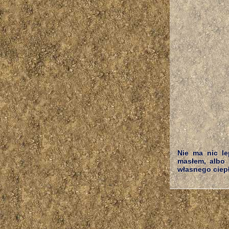
Nie ma nic le
masłem, albo 
własnego ciepł