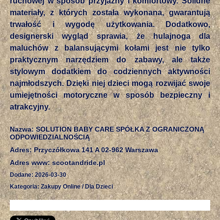
ruchowej w sposób przyjazny i komfortowy. Solidne
materiały, z których została wykonana, gwarantują
trwałość i wygodę użytkowania. Dodatkowo,
designerski wygląd sprawia, że hulajnoga dla
maluchów z balansującymi kołami jest nie tylko
praktycznym narzędziem do zabawy, ale także
stylowym dodatkiem do codziennych aktywności
najmłodszych. Dzięki niej dzieci mogą rozwijać swoje
umiejętności motoryczne w sposób bezpieczny i
atrakcyjny.
Nazwa: SOLUTION BABY CARE SPÓŁKA Z OGRANICZONĄ
ODPOWIEDZIALNOŚCIĄ
Adres: Przyczółkowa 141 A 02-962 Warszawa
Adres www: scootandride.pl
Dodane: 2026-03-30
Kategoria: Zakupy Online / Dla Dzieci