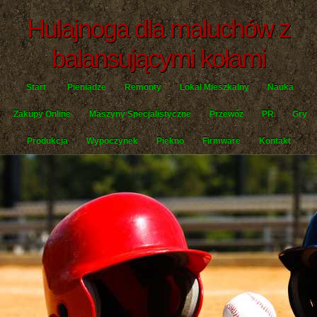
Hulajnoga dla maluchów z
balansującymi kołami
Start
Pieniądze
Remonty
Lokal Mieszkalny
Nauka
Zakupy Online
Maszyny Specjalistyczne
Przewóz
PR
Gry
Produkcja
Wypoczynek
Piękno
Firmware
Kontakt