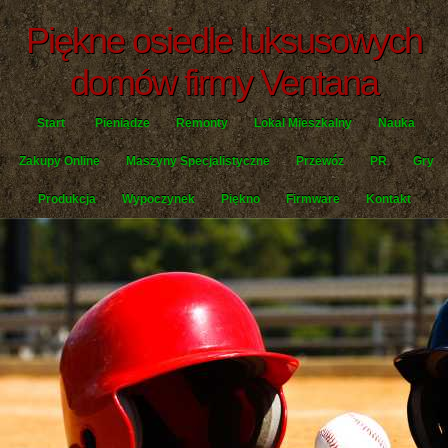
Piękne osiedle luksusowych
domów firmy Ventana
Start
Pieniądze
Remonty
Lokal Mieszkalny
Nauka
Zakupy Online
Maszyny Specjalistyczne
Przewóz
PR
Gry
Produkcja
Wypoczynek
Piękno
Firmware
Kontakt