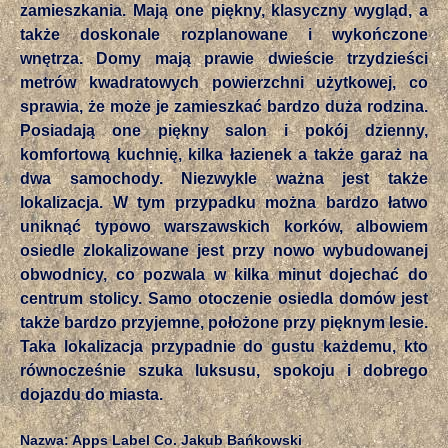
zamieszkania. Mają one piękny, klasyczny wygląd, a
także doskonale rozplanowane i wykończone
wnętrza. Domy mają prawie dwieście trzydzieści
metrów kwadratowych powierzchni użytkowej, co
sprawia, że może je zamieszkać bardzo duża rodzina.
Posiadają one piękny salon i pokój dzienny,
komfortową kuchnię, kilka łazienek a także garaż na
dwa samochody. Niezwykle ważna jest także
lokalizacja. W tym przypadku można bardzo łatwo
uniknąć typowo warszawskich korków, albowiem
osiedle zlokalizowane jest przy nowo wybudowanej
obwodnicy, co pozwala w kilka minut dojechać do
centrum stolicy. Samo otoczenie osiedla domów jest
także bardzo przyjemne, położone przy pięknym lesie.
Taka lokalizacja przypadnie do gustu każdemu, kto
równocześnie szuka luksusu, spokoju i dobrego
dojazdu do miasta.
Nazwa: Apps Label Co. Jakub Bańkowski