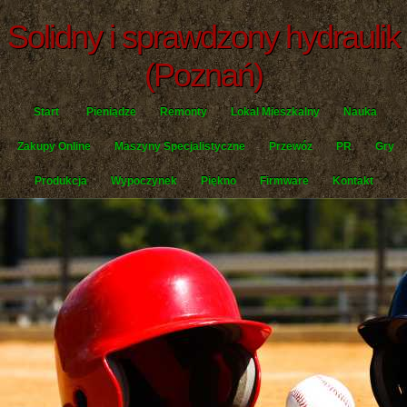
Solidny i sprawdzony hydraulik
(Poznań)
Start
Pieniądze
Remonty
Lokal Mieszkalny
Nauka
Zakupy Online
Maszyny Specjalistyczne
Przewóz
PR
Gry
Produkcja
Wypoczynek
Piękno
Firmware
Kontakt