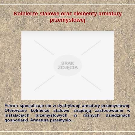
Kołnierze stalowe oraz elementy armatury
przemysłowej
Ferron specjalizuje się w dystrybucji armatury przemysłowej.
Oferowane kołnierze stalowe znajdują zastosowanie w
instalacjach przemysłowych w różnych dziedzinach
gospodarki. Armatura przemysło...