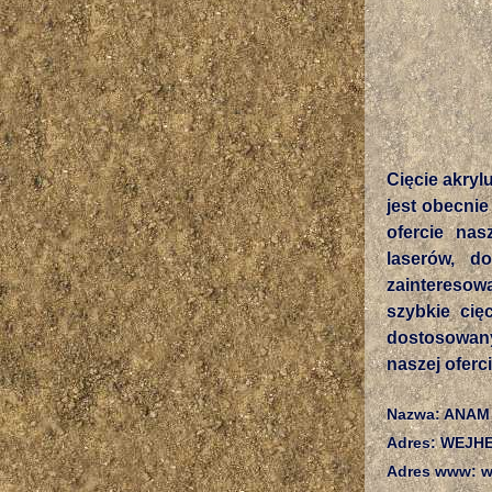
Cięcie akryl
jest obecni
ofercie nas
laserów, d
zainteresow
szybkie cię
dostosowany
naszej oferc
Nazwa: ANAM
Adres: WEJHE
Adres www: ww