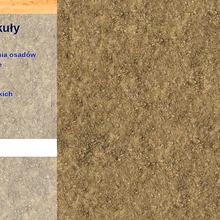
kuły
nia osadów
e
kich