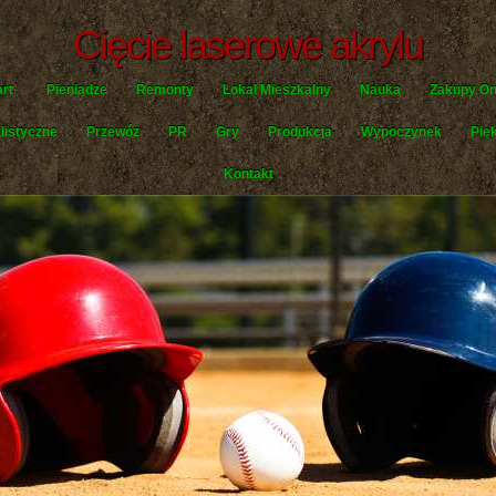
Cięcie laserowe akrylu
art
Pieniądze
Remonty
Lokal Mieszkalny
Nauka
Zakupy On
listyczne
Przewóz
PR
Gry
Produkcja
Wypoczynek
Pię
Kontakt