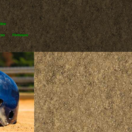
line
kno
Firmware