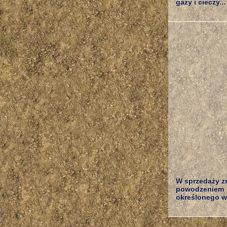
gazy i cieczy...
W sprzedaży z
powodzeniem 
określonego wy