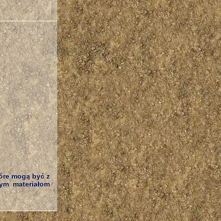
óre mogą być z
ym materiałom