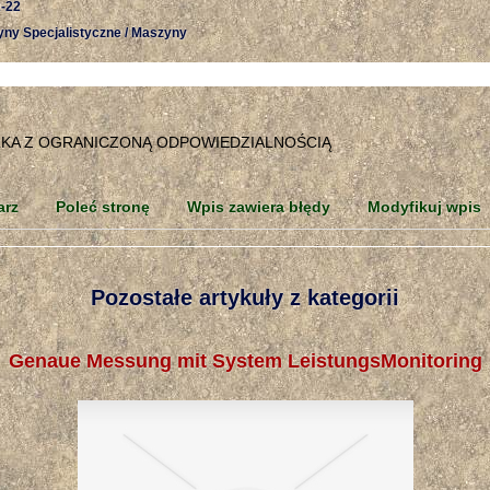
-22
yny Specjalistyczne / Maszyny
arz
Poleć stronę
Wpis zawiera błędy
Modyfikuj wpis
Pozostałe artykuły z kategorii
Genaue Messung mit System LeistungsMonitoring