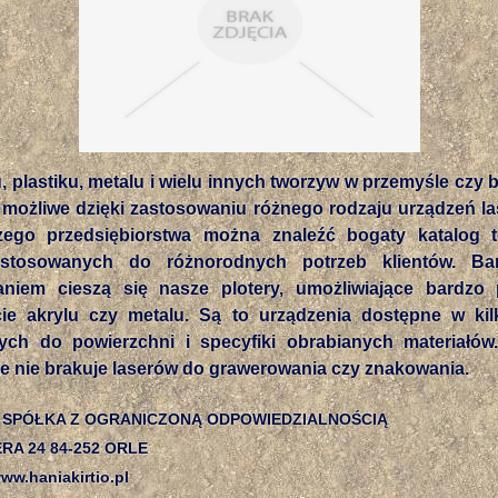
u, plastiku, metalu i wielu innych tworzyw w przemyśle czy
e możliwe dzięki zastosowaniu różnego rodzaju urządzeń l
zego przedsiębiorstwa można znaleźć bogaty katalog 
ostosowanych do różnorodnych potrzeb klientów. B
aniem cieszą się nasze plotery, umożliwiające bardzo 
cie akrylu czy metalu. Są to urządzenia dostępne w kil
ch do powierzchni i specyfiki obrabianych materiałó
ie nie brakuje laserów do grawerowania czy znakowania.
 SPÓŁKA Z OGRANICZONĄ ODPOWIEDZIALNOŚCIĄ
RA 24 84-252 ORLE
w.haniakirtio.pl