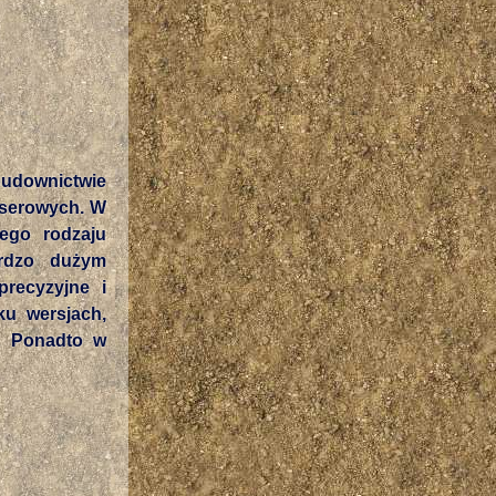
 budownictwie
aserowych. W
tego rodzaju
ardzo dużym
precyzyjne i
ku wersjach,
w. Ponadto w