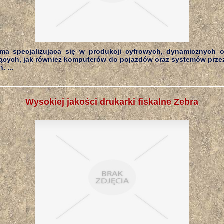
rma specjalizująca się w produkcji cyfrowych, dynamicznych 
cych, jak również komputerów do pojazdów oraz systemów prz
. ...
Wysokiej jakości drukarki fiskalne Zebra