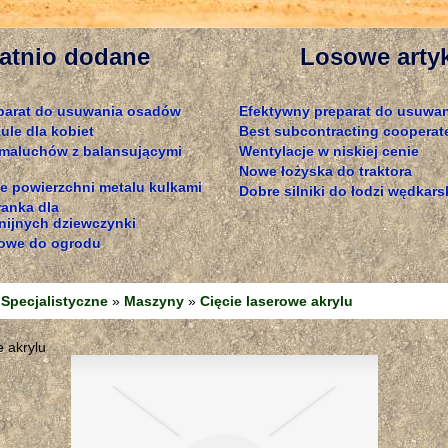
atnio dodane
Losowe arty
parat do usuwania osadów
Efektywny preparat do usuwa
ule dla kobiet
Best subcontracting cooperat
 maluchów z balansującymi
Wentylacje w niskiej cenie
Nowe łożyska do traktora
e powierzchni metalu kulkami
Dobre silniki do łodzi wędkars
ranka dla
ijnych dziewczynki
owe do ogrodu
Specjalistyczne
»
Maszyny
»
Cięcie laserowe akrylu
e akrylu