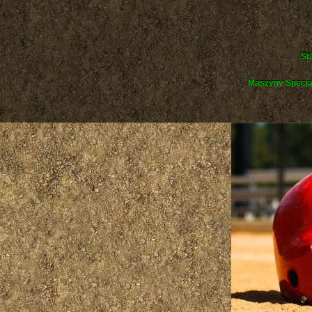
St
Maszyny Specja