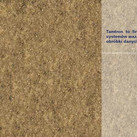
Tamtron to fi
systemów ważą
obróbki danych