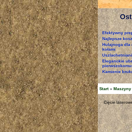
Ost
Efektywny pre
Najlepsze kosz
Hulajnoga dla
kołami
Uszlachetniani
Eleganckie ub
pierwszokomun
Kamienie bruk
Start
»
Maszyny 
Cięcie laserow