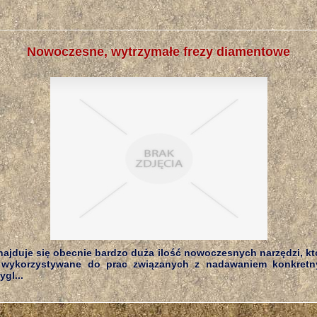
Nowoczesne, wytrzymałe frezy diamentowe
najduje się obecnie bardzo duża ilość nowoczesnych narzędzi, kt
wykorzystywane do prac związanych z nadawaniem konkretn
gl...