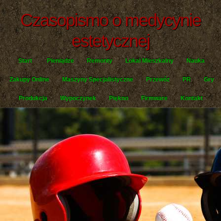
Czasopismo o medycynie
estetycznej
Start
Pieniądze
Remonty
Lokal Mieszkalny
Nauka
Zakupy Online
Maszyny Specjalistyczne
Przewóz
PR
Gry
Produkcja
Wypoczynek
Piękno
Firmware
Kontakt