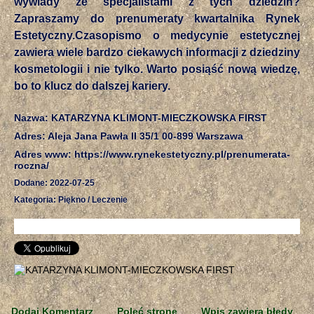
wywiady ze specjalistami z tych dziedzin?
Zapraszamy do prenumeraty kwartalnika Rynek
Estetyczny.Czasopismo o medycynie estetycznej
zawiera wiele bardzo ciekawych informacji z dziedziny
kosmetologii i nie tylko. Warto posiąść nową wiedzę,
bo to klucz do dalszej kariery.
Nazwa: KATARZYNA KLIMONT-MIECZKOWSKA FIRST
Adres: Aleja Jana Pawła II 35/1 00-899 Warszawa
Adres www: https://www.rynekestetyczny.pl/prenumerata-
roczna/
Dodane: 2022-07-25
Kategoria: Piękno / Leczenie
Dodaj Komentarz
Poleć stronę
Wpis zawiera błędy