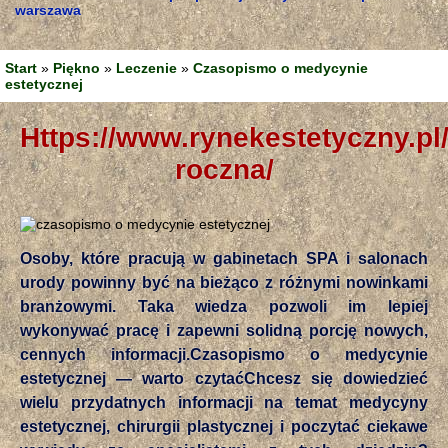
warszawa
Start
»
Piękno
»
Leczenie
»
Czasopismo o medycynie
estetycznej
https://www.rynekestetyczny.pl/prenumerata-
roczna/
Osoby, które pracują w gabinetach SPA i salonach
urody powinny być na bieżąco z różnymi nowinkami
branżowymi. Taka wiedza pozwoli im lepiej
wykonywać pracę i zapewni solidną porcję nowych,
cennych informacji.Czasopismo o medycynie
estetycznej — warto czytaćChcesz się dowiedzieć
wielu przydatnych informacji na temat medycyny
estetycznej, chirurgii plastycznej i poczytać ciekawe