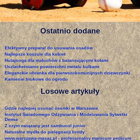
Ostatnio dodane
Efektywny preparat do usuwania osadów
Najlepsze koszule dla kobiet
Hulajnoga dla maluchów z balansującymi kołami
Uszlachetnianie powierzchni metalu kulkami
Eleganckie ubranka dla pierwszokomunijnych dziewczynki
Kamienie brukowe do ogrodu
Losowe artykuły
Gdzie najlepiej usunąć ósemki w Warszawie
Instytut Świadomego Odżywiania i Modelowania Sylwetki
Demia
Z czym związany jest sambucol junior
Naturalne mydła do pielęgnacji brody
www.warszawa-masaz.pl - profesjonalny manicure pedicure