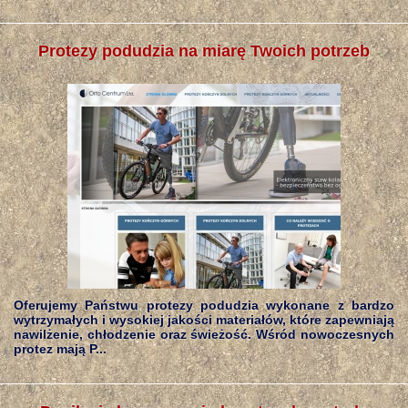
Protezy podudzia na miarę Twoich potrzeb
Oferujemy Państwu protezy podudzia wykonane z bardzo
wytrzymałych i wysokiej jakości materiałów, które zapewniają
nawilżenie, chłodzenie oraz świeżość. Wśród nowoczesnych
protez mają P...