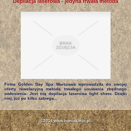
Depilacja laserowa - jedyna trwała metoda
Firma Golden Day Spa Warszawa wprowadziła do swojej
oferty rewelacyjną metodę trwałego usuwania zbędnego
owłosienia. Jest nią depilacja laserowa light sheer. Dzięki
niej, już po kilku zabiega...
©2014 www.haniakirtio.pl