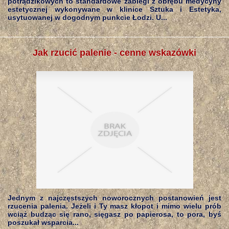
potrądzikowych to standardowe zabiegi z obrębu medycyny
estetycznej wykonywane w klinice Sztuka i Estetyka,
usytuowanej w dogodnym punkcie Łodzi. U...
Jak rzucić palenie - cenne wskazówki
Jednym z najczęstszych noworocznych postanowień jest
rzucenia palenia. Jeżeli i Ty masz kłopot i mimo wielu prób
wciąż budząc się rano, sięgasz po papierosa, to pora, byś
poszukał wsparcia...