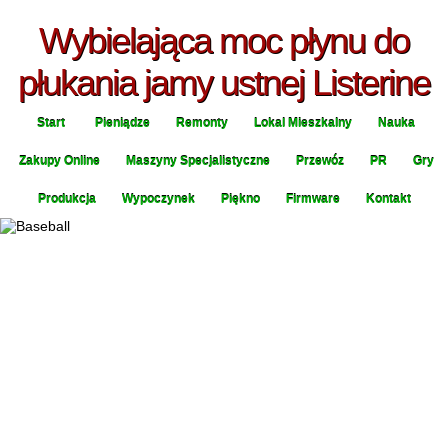
Wybielająca moc płynu do
płukania jamy ustnej Listerine
Start
Pieniądze
Remonty
Lokal Mieszkalny
Nauka
Zakupy Online
Maszyny Specjalistyczne
Przewóz
PR
Gry
Produkcja
Wypoczynek
Piękno
Firmware
Kontakt