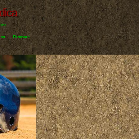
dica
line
kno
Firmware