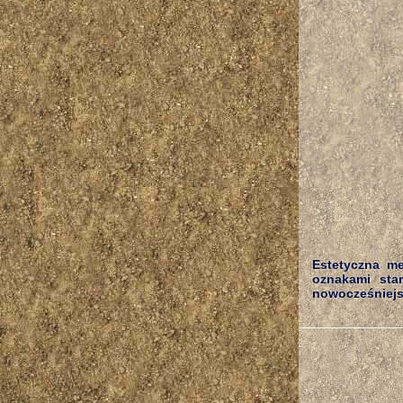
Estetyczna me
oznakami star
nowocześniejsz