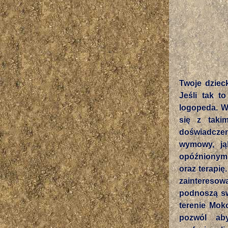
Twoje dzie
Jeśli tak t
logopeda. Wa
się z taki
doświadczeni
wymowy, ją
opóźnionym 
oraz terapię
zainteresowa
podnoszą sw
terenie Mok
pozwól ab