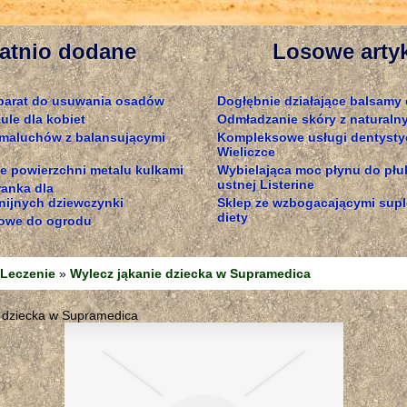
atnio dodane
Losowe arty
parat do usuwania osadów
Dogłębnie działające balsamy 
ule dla kobiet
Odmładzanie skóry z naturaln
 maluchów z balansującymi
Kompleksowe usługi dentysty
Wieliczce
e powierzchni metalu kulkami
Wybielająca moc płynu do płu
ustnej Listerine
ranka dla
ijnych dziewczynki
Sklep ze wzbogacającymi sup
diety
owe do ogrodu
Leczenie
»
Wylecz jąkanie dziecka w Supramedica
e dziecka w Supramedica