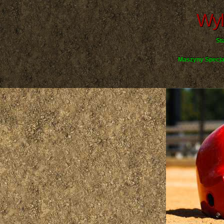
Wyl
St
Maszyny Specja