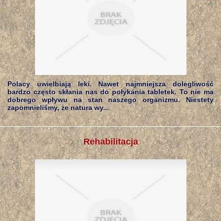
Polacy uwielbiają leki. Nawet najmniejsza dolegliwość
bardzo często skłania nas do połykania tabletek. To nie ma
dobrego wpływu na stan naszego organizmu. Niestety
zapomnieliśmy, że natura wy...
Rehabilitacja