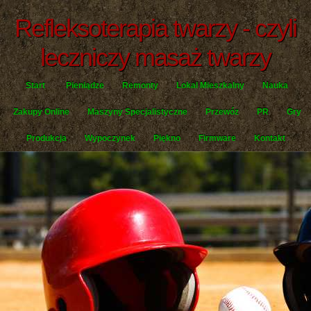
Refleksoterapia twarzy - czyli
leczniczy masaż twarzy
Start
Pieniądze
Remonty
Lokal Mieszkalny
Nauka
Zakupy Online
Maszyny Specjalistyczne
Przewóz
PR
Gry
Produkcja
Wypoczynek
Piękno
Firmware
Kontakt