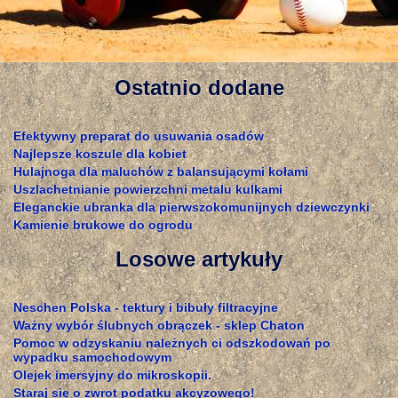
Ostatnio dodane
Efektywny preparat do usuwania osadów
Najlepsze koszule dla kobiet
Hulajnoga dla maluchów z balansującymi kołami
Uszlachetnianie powierzchni metalu kulkami
Eleganckie ubranka dla pierwszokomunijnych dziewczynki
Kamienie brukowe do ogrodu
Losowe artykuły
Neschen Polska - tektury i bibuły filtracyjne
Ważny wybór ślubnych obrączek - sklep Chaton
Pomoc w odzyskaniu należnych ci odszkodowań po
wypadku samochodowym
Olejek imersyjny do mikroskopii.
Staraj się o zwrot podatku akcyzowego!