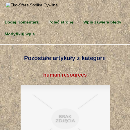
Dodaj Komentarz
Poleć stronę
Wpis zawiera błędy
Modyfikuj wpis
Pozostałe artykuły z kategorii
human resources