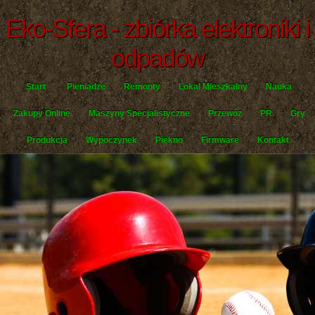
Eko-Sfera - zbiórka elektroniki i
odpadów
Start
Pieniądze
Remonty
Lokal Mieszkalny
Nauka
Zakupy Online
Maszyny Specjalistyczne
Przewóz
PR
Gry
Produkcja
Wypoczynek
Piękno
Firmware
Kontakt