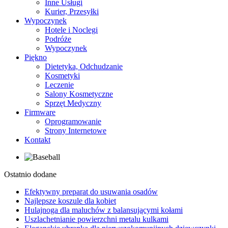
Inne Usługi
Kurier, Przesyłki
Wypoczynek
Hotele i Noclegi
Podróże
Wypoczynek
Piękno
Dietetyka, Odchudzanie
Kosmetyki
Leczenie
Salony Kosmetyczne
Sprzęt Medyczny
Firmware
Oprogramowanie
Strony Internetowe
Kontakt
Ostatnio dodane
Efektywny preparat do usuwania osadów
Najlepsze koszule dla kobiet
Hulajnoga dla maluchów z balansującymi kołami
Uszlachetnianie powierzchni metalu kulkami