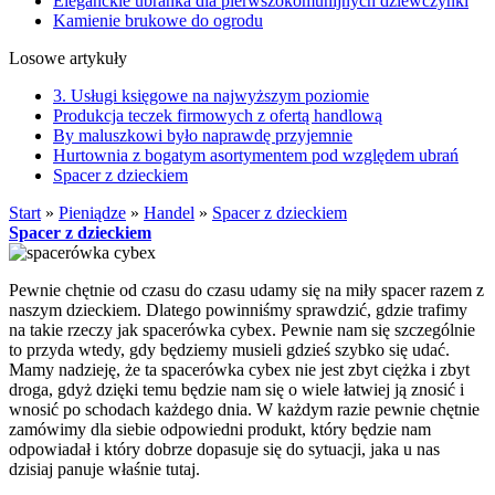
Eleganckie ubranka dla pierwszokomunijnych dziewczynki
Kamienie brukowe do ogrodu
Losowe artykuły
3. Usługi księgowe na najwyższym poziomie
Produkcja teczek firmowych z ofertą handlową
By maluszkowi było naprawdę przyjemnie
Hurtownia z bogatym asortymentem pod względem ubrań
Spacer z dzieckiem
Start
»
Pieniądze
»
Handel
»
Spacer z dzieckiem
Spacer z dzieckiem
Pewnie chętnie od czasu do czasu udamy się na miły spacer razem z
naszym dzieckiem. Dlatego powinniśmy sprawdzić, gdzie trafimy
na takie rzeczy jak spacerówka cybex. Pewnie nam się szczególnie
to przyda wtedy, gdy będziemy musieli gdzieś szybko się udać.
Mamy nadzieję, że ta spacerówka cybex nie jest zbyt ciężka i zbyt
droga, gdyż dzięki temu będzie nam się o wiele łatwiej ją znosić i
wnosić po schodach każdego dnia. W każdym razie pewnie chętnie
zamówimy dla siebie odpowiedni produkt, który będzie nam
odpowiadał i który dobrze dopasuje się do sytuacji, jaka u nas
dzisiaj panuje właśnie tutaj.