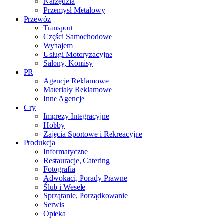
Narzędzia
Przemysł Metalowy
Przewóz
Transport
Części Samochodowe
Wynajem
Usługi Motoryzacyjne
Salony, Komisy
PR
Agencje Reklamowe
Materiały Reklamowe
Inne Agencje
Gry
Imprezy Integracyjne
Hobby
Zajęcia Sportowe i Rekreacyjne
Produkcja
Informatyczne
Restauracje, Catering
Fotografia
Adwokaci, Porady Prawne
Ślub i Wesele
Sprzątanie, Porządkowanie
Serwis
Opieka