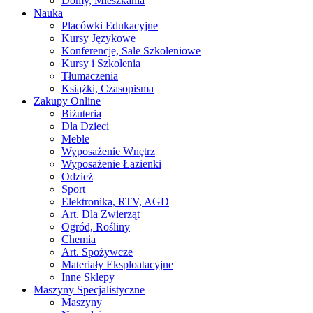
Domy, Mieszkania
Nauka
Placówki Edukacyjne
Kursy Językowe
Konferencje, Sale Szkoleniowe
Kursy i Szkolenia
Tłumaczenia
Książki, Czasopisma
Zakupy Online
Biżuteria
Dla Dzieci
Meble
Wyposażenie Wnętrz
Wyposażenie Łazienki
Odzież
Sport
Elektronika, RTV, AGD
Art. Dla Zwierząt
Ogród, Rośliny
Chemia
Art. Spożywcze
Materiały Eksploatacyjne
Inne Sklepy
Maszyny Specjalistyczne
Maszyny