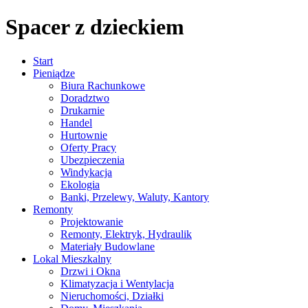
Spacer z dzieckiem
Start
Pieniądze
Biura Rachunkowe
Doradztwo
Drukarnie
Handel
Hurtownie
Oferty Pracy
Ubezpieczenia
Windykacja
Ekologia
Banki, Przelewy, Waluty, Kantory
Remonty
Projektowanie
Remonty, Elektryk, Hydraulik
Materiały Budowlane
Lokal Mieszkalny
Drzwi i Okna
Klimatyzacja i Wentylacja
Nieruchomości, Działki