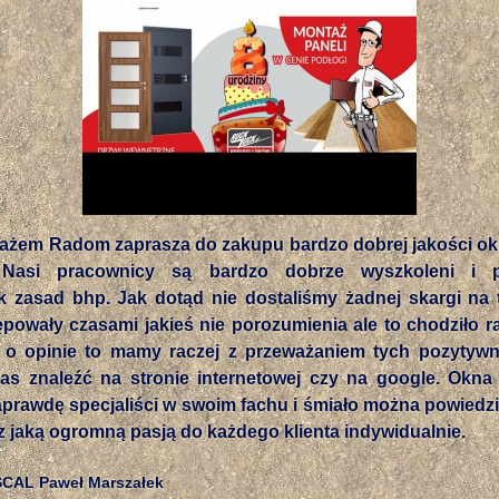
ażem Radom zaprasza do zakupu bardzo dobrej jakości oki
Nasi pracownicy są bardzo dobrze wyszkoleni i pr
ek zasad bhp. Jak dotąd nie dostaliśmy żadnej skargi na 
powały czasami jakieś nie porozumienia ale to chodziło r
i o opinie to mamy raczej z przeważaniem tych pozytywn
s znaleźć na stronie internetowej czy na google. Okn
prawdę specjaliści w swoim fachu i śmiało można powiedzi
o z jaką ogromną pasją do każdego klienta indywidualnie.
CAL Paweł Marszałek