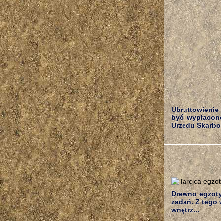
Ubruttowienie
być wypłacone
Urzędu Skarbo
Drewno egzoty
zadań. Z tego 
wnętrz...