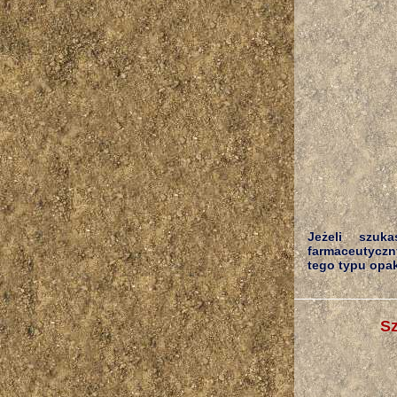
Jeżeli szuk
farmaceutyczn
tego typu opak
Sz