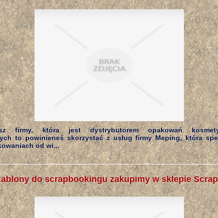
asz firmy, która jest dystrybutorem opakowań kosmet
ych to powinieneś skorzystać z usług firmy Meping, która spec
owaniach od wi...
ablony do scrapbookingu zakupimy w sklepie Scra