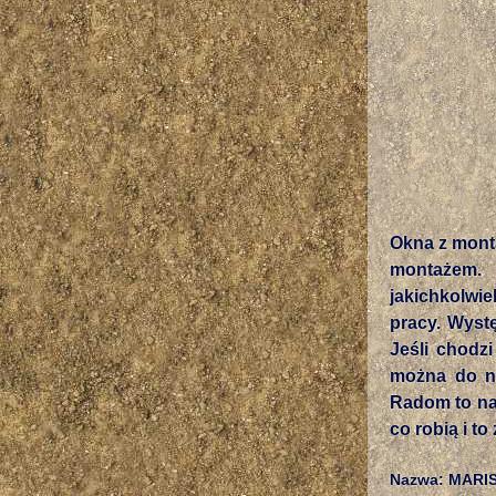
Okna z mont
montażem. 
jakichkolwi
pracy. Wystę
Jeśli chodz
można do na
Radom to na
co robią i t
Nazwa: MARIS