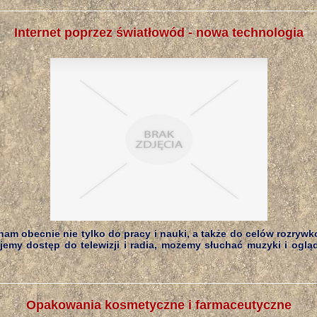
Internet poprzez światłowód - nowa technologia
 nam obecnie nie tylko do pracy i nauki, a także do celów rozryw
emy dostęp do telewizji i radia, możemy słuchać muzyki i ogląd
Opakowania kosmetyczne i farmaceutyczne