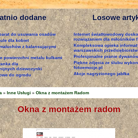
atnio dodane
Losowe arty
parat do usuwania osadów
Internet światłowodowy dosk
rozwiązaniem dla miłośników 
ule dla kobiet
Kompleksowa opieka informat
 maluchów z balansującymi
warszawskich przedsiębiorstw
Profesjonalne pranie dywanó
e powierzchni metalu kulkami
Piękne zdjęcia ze ślubu wykon
ranka dla
fotoemocje.pl
ijnych dziewczynki
Akcje nagryzionego jabłka
owe do ogrodu
a
»
Inne Usługi
»
Okna z montażem Radom
okna z montażem radom