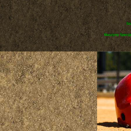
St
Maszyny Specja