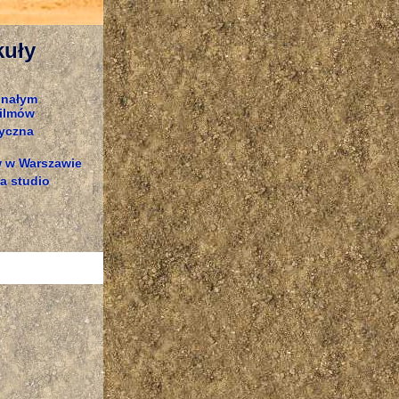
kuły
onałym
filmów
yczna
w w Warszawie
a studio