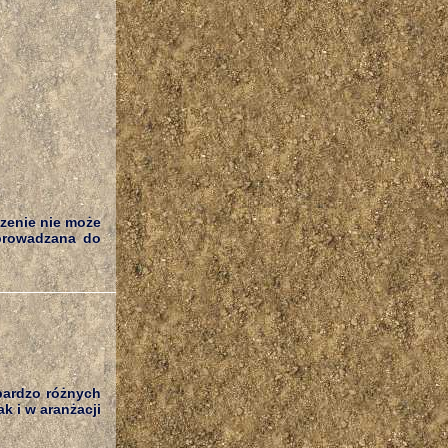
zenie nie może
dprowadzana do
bardzo różnych
k i w aranżacji