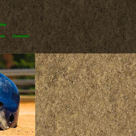
line
kno
Firmware