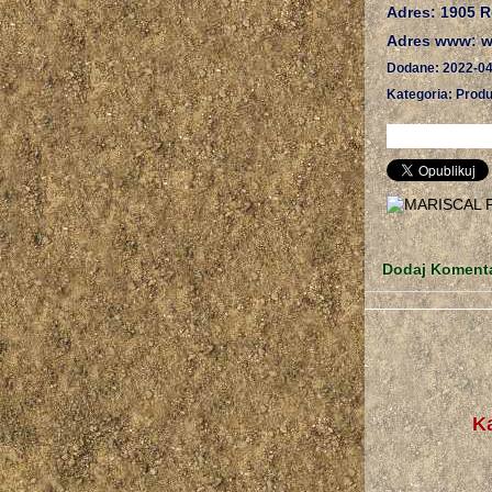
Adres: 1905 
Adres www: w
Dodane: 2022-04
Kategoria: Produ
Dodaj Koment
K