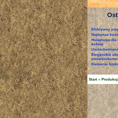
Ost
Efektywny pre
Najlepsze kosz
Hulajnoga dla
kołami
Uszlachetniani
Eleganckie ub
pierwszokomun
Kamienie bruk
Start
»
Produkcj