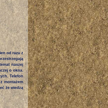
en od razu z
zestrzegają
temat naszej
aczej o okna.
ych. Telefon
a z montażem
eć że wiedzą