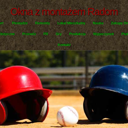
Okna z montażem Radom
art
Pieniądze
Remonty
Lokal Mieszkalny
Nauka
Zakupy On
listyczne
Przewóz
PR
Gry
Produkcja
Wypoczynek
Pię
Kontakt