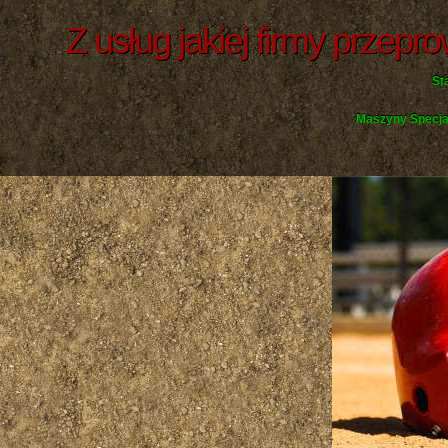
Z usług jakiej firmy przep
St
Maszyny Specja