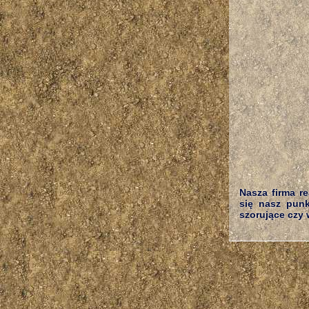
Nasza firma r
się nasz punk
szorujące czy w