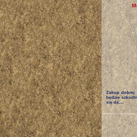
M
Zakup dobrej 
będzie szkodli
się da,...