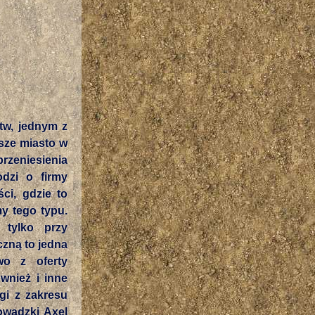
tw, jednym z
ksze miasto w
rzeniesienia
odzi o firmy
ci, gdzie to
my tego typu.
 tylko przy
czną to jedna
wo z oferty
wnież i inne
gi z zakresu
owadzki Axel