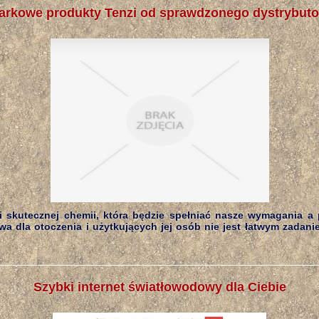
arkowe produkty Tenzi od sprawdzonego dystrybuto
i skutecznej chemii, która będzie spełniać nasze wymagania a p
wa dla otoczenia i użytkujących jej osób nie jest łatwym zadani
Szybki internet światłowodowy dla Ciebie