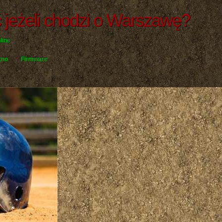
ć jeżeli chodzi o Warszawę?
line
kno
Firmware