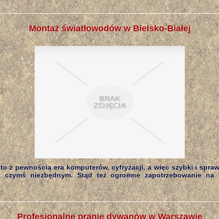
Montaż światłowodów w Bielsko-Białej
o z pewnością era komputerów, cyfryzacji, a więc szybki i spra
st czymś niezbędnym. Stąd też ogromne zapotrzebowanie na 
Profesjonalne pranie dywanów w Warszawie