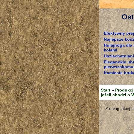
Ost
Efektywny pre
Najlepsze kosz
Hulajnoga dla
kołami
Uszlachetniani
Eleganckie ub
pierwszokomun
Kamienie bruk
Start
»
Produkcj
jeżeli chodzi o
Z usług jakiej