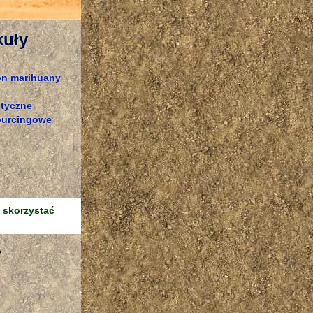
kuły
ion marihuany
tyczne
sourcingowe
t skorzystać
?