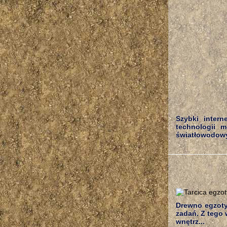
Szybki inter
technologii m
światłowodowy 
Drewno egzoty
zadań. Z tego 
wnętrz...