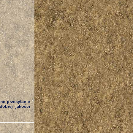
wne przesyłanie
dobrej jakości