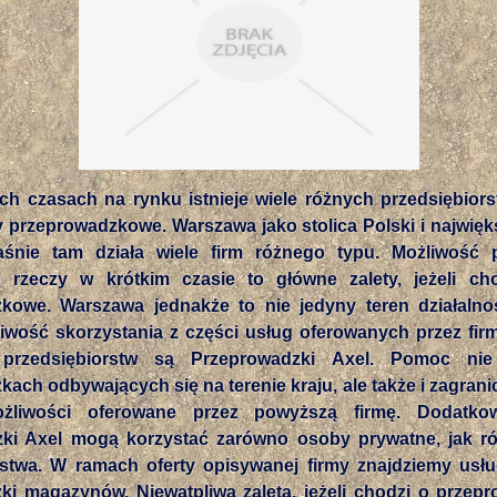
ch czasach na rynku istnieje wiele różnych przedsiębiors
y przeprowadzkowe. Warszawa jako stolica Polski i najwię
aśnie tam działa wiele firm różnego typu. Możliwość p
 rzeczy w krótkim czasie to główne zalety, jeżeli ch
kowe. Warszawa jednakże to nie jedyny teren działalnoś
liwość skorzystania z części usług oferowanych przez fir
rzedsiębiorstw są Przeprowadzki Axel. Pomoc nie
ach odbywających się na terenie kraju, ale także i zagrani
żliwości oferowane przez powyższą firmę. Dodatko
ki Axel mogą korzystać zarówno osoby prywatne, jak ró
rstwa. W ramach oferty opisywanej firmy znajdziemy usłu
ki magazynów. Niewątpliwą zaletą, jeżeli chodzi o przepr