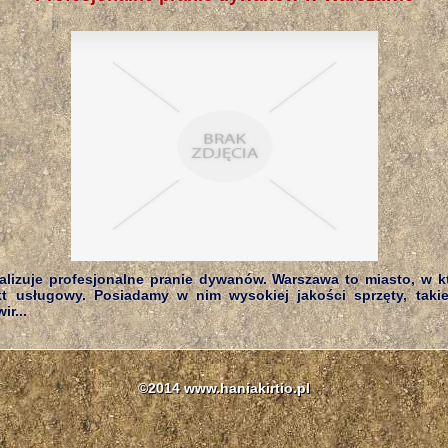
ealizuje profesjonalne pranie dywanów. Warszawa to miasto, w k
t usługowy. Posiadamy w nim wysokiej jakości sprzęty, taki
ir...
©2014 www.haniakirtio.pl