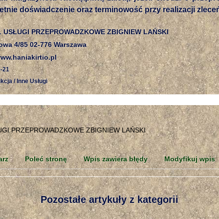
oletnie doświadczenie oraz terminowość przy realizacji zlece
L USŁUGI PRZEPROWADZKOWE ZBIGNIEW LAŃSKI
owa 4/85 02-776 Warszawa
w.haniakirtio.pl
-21
kcja / Inne Usługi
arz
Poleć stronę
Wpis zawiera błędy
Modyfikuj wpis
Pozostałe artykuły z kategorii