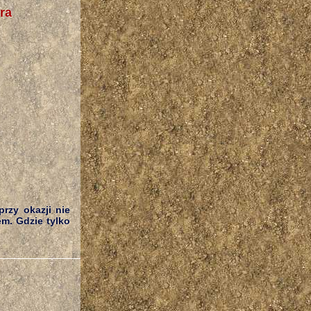
ra
rzy okazji nie
em. Gdzie tylko