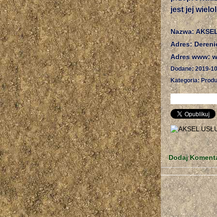
jest jej wiel
Nazwa: AKSE
Adres: Dereni
Adres www: ww
Dodane: 2019-10
Kategoria: Produ
Dodaj Koment