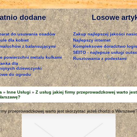
atnio dodane
Losowe arty
parat do usuwania osadów
Zakup najlepszej jakości nas
ule dla kobiet
Najlepszy internet
 maluchów z balansującymi
Kompleksowe doradztwo logis
SEITO - najlepsze usługi out
e powierzchni metalu kulkami
Rusztowania z podestami
ranka dla
ijnych dziewczynki
owe do ogrodu
a
»
Inne Usługi
»
Z usług jakiej firmy przeprowadzkowej warto jes
 Warszawę?
 firmy przeprowadzkowej warto jest skorzystać jeżeli chodzi o Warszawę