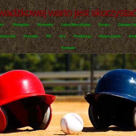
rowadzkowej warto jest skorzysta
art
Pieniądze
Remonty
Lokal Mieszkalny
Nauka
Zakupy On
listyczne
Przewóz
PR
Gry
Produkcja
Wypoczynek
Pię
Kontakt