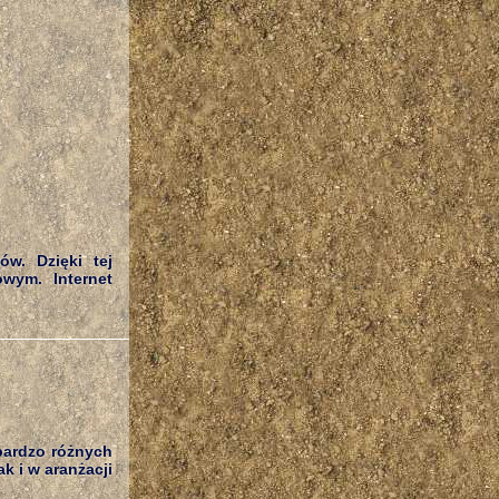
w. Dzięki tej
owym. Internet
bardzo różnych
k i w aranżacji