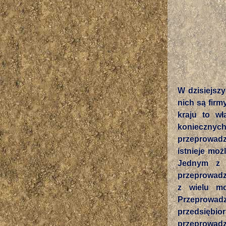
W dzisiejszy
nich są firm
kraju to wł
koniecznych
przeprowadz
istnieje moż
Jednym z p
przeprowadzk
z wielu mo
Przeprowadz
przedsiębio
przeprowadz