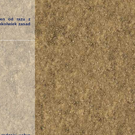
ien od razu z
hkolwiek zasad