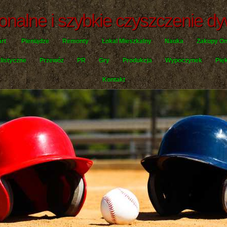
jonalne i szybkie czyszczenie d
art
Pieniądze
Remonty
Lokal Mieszkalny
Nauka
Zakupy On
listyczne
Przewóz
PR
Gry
Produkcja
Wypoczynek
Pię
Kontakt