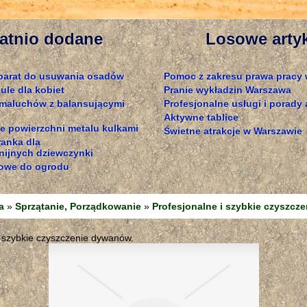
atnio dodane
Losowe arty
parat do usuwania osadów
Pomoc z zakresu prawa pracy 
ule dla kobiet
Pranie wykładzin Warszawa
 maluchów z balansującymi
Profesjonalne usługi i porady
Aktywne tablice
e powierzchni metalu kulkami
Świetne atrakcje w Warszawie
ranka dla
ijnych dziewczynki
owe do ogrodu
a
»
Sprzątanie, Porządkowanie
»
Profesjonalne i szybkie czyszcz
i szybkie czyszczenie dywanów.