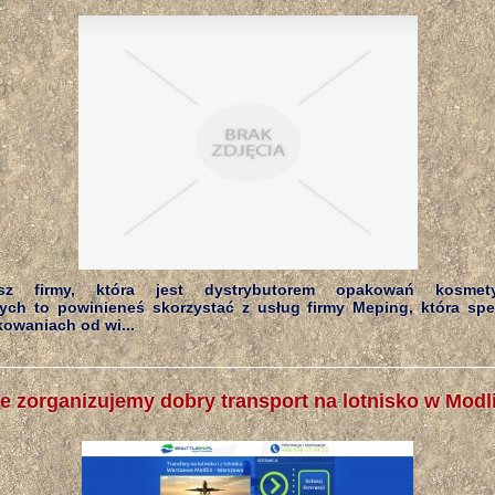
asz firmy, która jest dystrybutorem opakowań kosmet
ych to powinieneś skorzystać z usług firmy Meping, która spec
owaniach od wi...
e zorganizujemy dobry transport na lotnisko w Modl