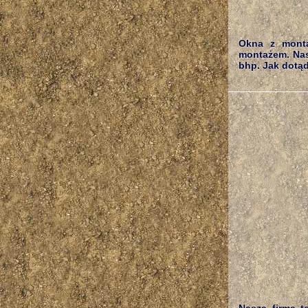
Okna z monta
montażem. Nas
bhp. Jak dotąd 