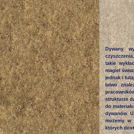
Dywany wy
czyszczenia
takie wykł
magiel świa
jednak i tut
łatwo znal
pracowników
strukturze d
do materiału
dywanów. Ur
możemy w m
których dost