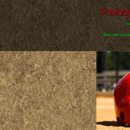
Profes
St
Maszyny Specja