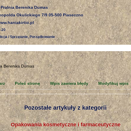
 Pralnia Berenika Dumas
eopolda Okulickiego 7/9 05-500 Piaseczno
w.haniakirtio.pl
-20
kcja / Sprzątanie, Porządkowanie
arz
Poleć stronę
Wpis zawiera błędy
Modyfikuj wpis
Pozostałe artykuły z kategorii
Opakowania kosmetyczne i farmaceutyczne