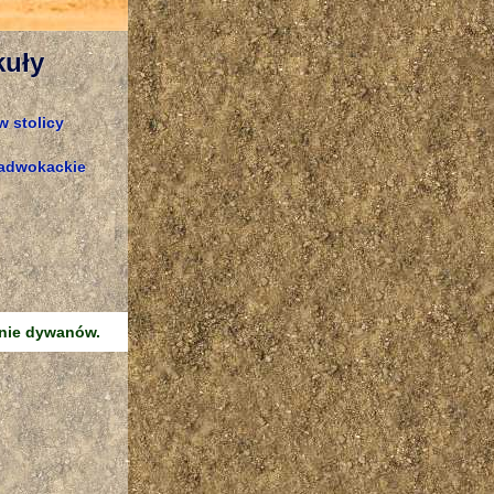
kuły
w stolicy
 adwokackie
enie dywanów.