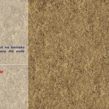
rt na lotnisko
wany dla osób
ie