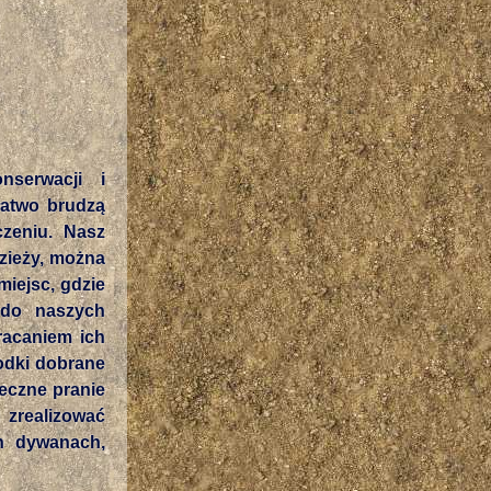
serwacji i
łatwo brudzą
zeniu. Nasz
zieży, można
iejsc, gdzie
 do naszych
racaniem ich
odki dobrane
eczne pranie
 zrealizować
h dywanach,