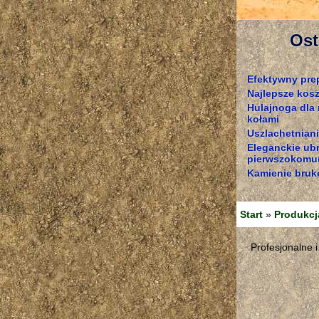
Ost
Efektywny pre
Najlepsze kosz
Hulajnoga dla
kołami
Uszlachetniani
Eleganckie ub
pierwszokomun
Kamienie bruk
Start
»
Produkcj
Profesjonalne 