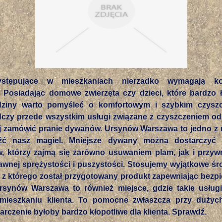
stępujące w mieszkaniach nierzadko wymagają kon
. Posiadając domowe zwierzęta czy dzieci, które bardzo 
adziny warto pomyśleć o komfortowym i szybkim czyszc
dczy przede wszystkim usługi związane z czyszczeniem od
aj zamówić pranie dywanów. Ursynów Warszawa to jedno z m
eźć nasz magiel. Mniejsze dywany można dostarczyć
, którzy zajmą się zarówno usuwaniem plam, jak i przyw
awnej sprężystości i puszystości. Stosujemy wyjątkowe śr
 z którego został przygotowany produkt zapewniając bezpi
synów Warszawa to również miejsce, gdzie takie usługi
ieszkaniu klienta. To pomocne zwłaszcza przy dużyc
arczenie byłoby bardzo kłopotliwe dla klienta. Sprawdź.