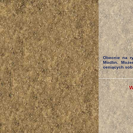
Obecnie na ry
Modlin. Może
ceniących sobi
W