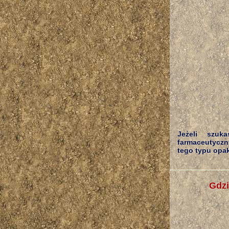
Jeżeli szuk
farmaceutyczn
tego typu opak
Gdzi