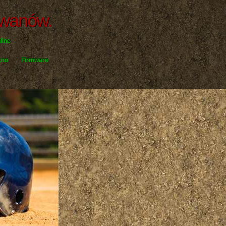
ywanów.
line
kno
Firmware