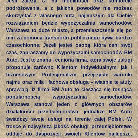
Jeśli zależy Ci na mobilności oraz komforcie
podróżowania, a z jakichś powodów nie możesz
skorzystać z własnego auta, najlepszym dla Ciebie
rozwiązaniem będzie wypożyczalnia samochodów.
Warszawa to duże miasto, a przemieszczenie się po
nim za pomocą transportu publicznego bywa bardzo
czasochłonne. Jeżeli jesteś osobą, która ceni swój
czas, zapraszamy do wypożyczalni samochodów BM
Auto. Jest to znana i ceniona firma, która swoje usługi
proponuje zarówno Klientom indywidualnym, jak i
biznesowym. Profesjonalizm, przejrzyste warunki
najmu oraz miła i fachowa obsługa – właśnie te atuty
sprawiają, iż firma BM Auto to ciesząca się rosnącą
popularnością wypożyczalnia samochodów.
Warszawa stanowi jeden z głównych obszarów
działalności przedsiębiorstwa, jednakże BM Auto
świadczy swoje usługi na terenie całej Polski. W
trosce o najwyższą jakość obsługi, przedsiębiorstwo
oddaje do dyspozycji swoich Klientów najlepsze,