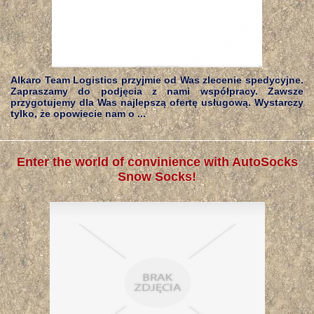
Alkaro Team Logistics przyjmie od Was zlecenie spedycyjne.
Zapraszamy do podjęcia z nami współpracy. Zawsze
przygotujemy dla Was najlepszą ofertę usługową. Wystarczy
tylko, że opowiecie nam o ...
Enter the world of convinience with AutoSocks
Snow Socks!