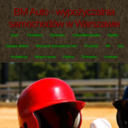
BM Auto - wypożyczalnia
samochodów w Warszawie
Start
Pieniądze
Remonty
Lokal Mieszkalny
Nauka
Zakupy Online
Maszyny Specjalistyczne
Przewóz
PR
Gry
Produkcja
Wypoczynek
Piękno
Firmware
Kontakt