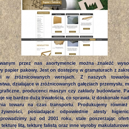
wanym przez nas asortymencie można znaleźć wysoki
y papier pakowy. Jest on dostępny w gramaturach z zakr
i w zróżnicowanych wersjach. Z naszych towarów 
stwa, działające w zróżnicowanych gałęziach przemysłu, m
igraficzne, producenci maszyn czy zakłady budowlane. P
je się bardzo dużą trwałością, co sprawia, iż doskonale nad
enia towaru na czas transportu. Produkujemy również
żywności, posiadające odpowiednie atesty higieni
 prowadzimy już od 2001 roku, stale poszerzając ofer
ekturę litą, tekturę falistą oraz inne wyroby makulaturo