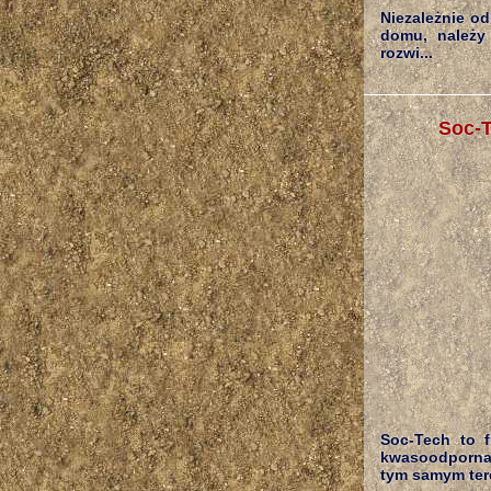
Niezależnie od
domu, należy 
rozwi...
Soc-T
Soc-Tech to f
kwasoodporna 
tym samym tere