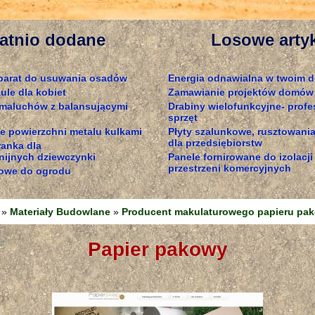
atnio dodane
Losowe arty
parat do usuwania osadów
Energia odnawialna w twoim 
ule dla kobiet
Zamawianie projektów domów
 maluchów z balansującymi
Drabiny wielofunkcyjne- profe
sprzęt
e powierzchni metalu kulkami
Płyty szalunkowe, rusztowania
dla przedsiębiorstw
ranka dla
ijnych dziewczynki
Panele fornirowane do izolacji
przestrzeni komercyjnych
owe do ogrodu
»
Materiały Budowlane
»
Producent makulaturowego papieru pa
papier pakowy