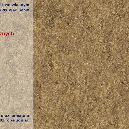
 też we własnym
bierając takie
aznych
 oraz armatura
01, obsługując