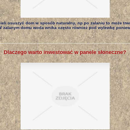
eli osuszyć dom w sposób naturalny, np po zalaniu to może trwać
 W zalanym domu woda wnika często również pod wylewkę poniew
Dlaczego warto inwestować w panele słoneczne?