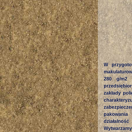
W przygoto
makulaturow
280 g/m2 
przedsiębior
zakłady pol
charakteryzu
zabezpiecz
pakowania 
działalność
Wytwarzamy t