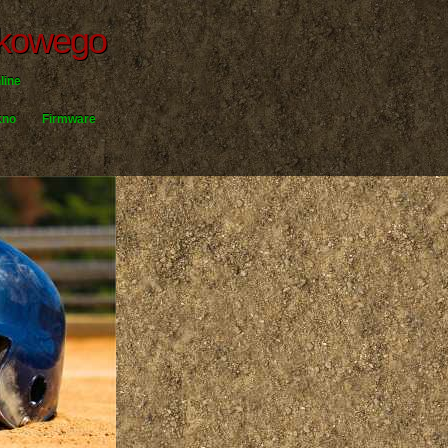
akowego
line
kno
Firmware