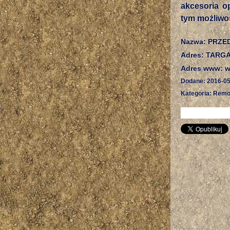
akcesoria o
tym możliwo
Nazwa: PRZE
Adres: TARG
Adres www: w
Dodane: 2016-05
Kategoria: Remo