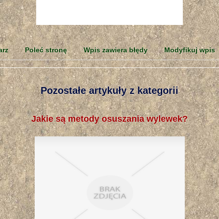
arz
Poleć stronę
Wpis zawiera błędy
Modyfikuj wpis
Pozostałe artykuły z kategorii
Jakie są metody osuszania wylewek?