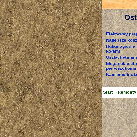
Ost
Efektywny pre
Najlepsze kosz
Hulajnoga dla
kołami
Uszlachetniani
Eleganckie ub
pierwszokomun
Kamienie bruk
Start
»
Remonty