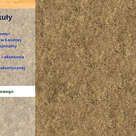
kuły
domu!
 w Łęcznej
sjonalny
 i akcesoria
 akustycznej
kowego