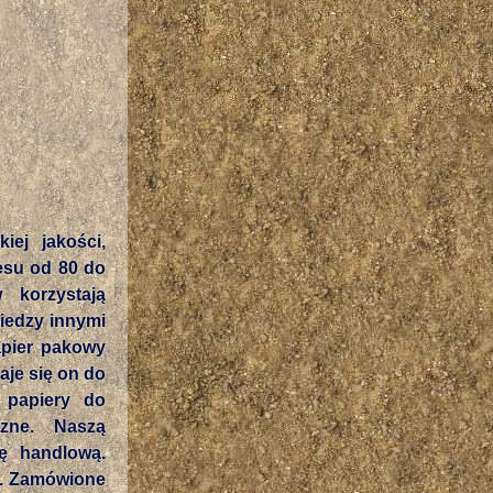
ej jakości,
esu od 80 do
korzystają
iedzy innymi
apier pakowy
aje się on do
 papiery do
czne. Naszą
tę handlową.
we. Zamówione