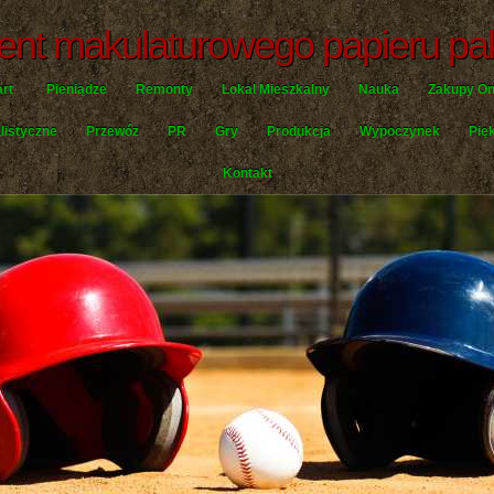
ent makulaturowego papieru p
art
Pieniądze
Remonty
Lokal Mieszkalny
Nauka
Zakupy On
listyczne
Przewóz
PR
Gry
Produkcja
Wypoczynek
Pię
Kontakt