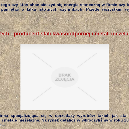
 tego czy ktoś chce cieszyć się energią słoneczną w firmie czy
pamiętać o kilku istotnych czynnikach. Przede wszystkim wy
ech - producent stali kwasoodpornej i metali nieżel
irma specjalizująca się w sprzedaży wyrobów takich jak stal
i metale nieżelazne. Na rynek detaliczny wkroczyliśmy w roku 20
...