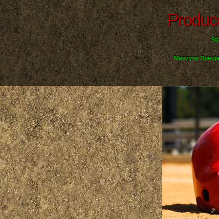
Produc
St
Maszyny Specja