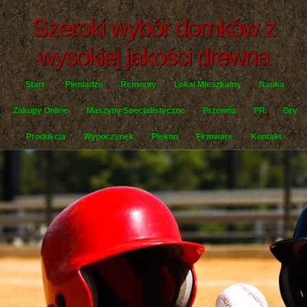
Szeroki wybór domków z
wysokiej jakości drewna
Start
Pieniądze
Remonty
Lokal Mieszkalny
Nauka
Zakupy Online
Maszyny Specjalistyczne
Przewóz
PR
Gry
Produkcja
Wypoczynek
Piękno
Firmware
Kontakt