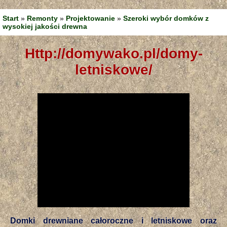
Start
»
Remonty
»
Projektowanie
»
Szeroki wybór domków z
wysokiej jakości drewna
http://domywako.pl/domy-
letniskowe/
Domki drewniane całoroczne i letniskowe oraz