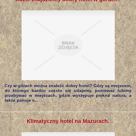
Czy w górach można znaleźć dobry hotel? Góry są miejscem,
do którego bardzo często się udajemy, ponieważ lubimy
przebywać w miejscach, gdzie występuje piękna natura, a
także panuje s...
Klimatyczny hotel na Mazurach.