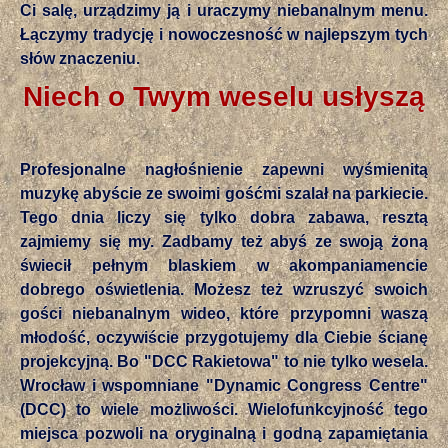
Ci salę, urządzimy ją i uraczymy niebanalnym menu.
Łączymy tradycję i nowoczesność w najlepszym tych
słów znaczeniu.
Niech o Twym weselu usłyszą
Profesjonalne nagłośnienie zapewni wyśmienitą
muzykę abyście ze swoimi gośćmi szalał na parkiecie.
Tego dnia liczy się tylko dobra zabawa, resztą
zajmiemy się my. Zadbamy też abyś ze swoją żoną
świecił pełnym blaskiem w akompaniamencie
dobrego oświetlenia. Możesz też wzruszyć swoich
gości niebanalnym wideo, które przypomni waszą
młodość, oczywiście przygotujemy dla Ciebie ścianę
projekcyjną. Bo "DCC Rakietowa" to nie tylko wesela.
Wrocław i wspomniane "Dynamic Congress Centre"
(DCC) to wiele możliwości. Wielofunkcyjność tego
miejsca pozwoli na oryginalną i godną zapamiętania