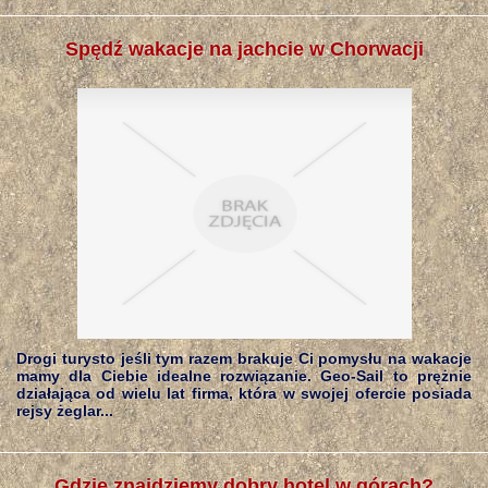
Spędź wakacje na jachcie w Chorwacji
Drogi turysto jeśli tym razem brakuje Ci pomysłu na wakacje
mamy dla Ciebie idealne rozwiązanie. Geo-Sail to prężnie
działająca od wielu lat firma, która w swojej ofercie posiada
rejsy żeglar...
Gdzie znajdziemy dobry hotel w górach?