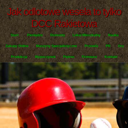
Jak odlotowe wesela to tylko
DCC Rakietowa
Start
Pieniądze
Remonty
Lokal Mieszkalny
Nauka
Zakupy Online
Maszyny Specjalistyczne
Przewóz
PR
Gry
Produkcja
Wypoczynek
Piękno
Firmware
Kontakt