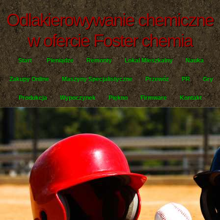
Odlakierowywanie chemiczne
w ofercie Foster chemia
Start
Pieniądze
Remonty
Lokal Mieszkalny
Nauka
Zakupy Online
Maszyny Specjalistyczne
Przewóz
PR
Gry
Produkcja
Wypoczynek
Piękno
Firmware
Kontakt