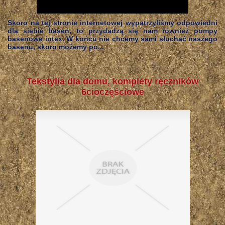
Skoro na tej stronie internetowej wypatrzyliśmy odpowiedni
dla siebie basen, to przydadzą się nam również pompy
basenowe intex. W końcu nie chcemy sami słuchać naszego
basenu, skoro możemy po...
Tekstylia dla domu, komplety ręczników
6cioczęściowe