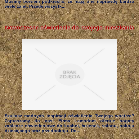
Musimy bowiem podkreślić, że mają one naprawdę bardzo
wiele zalet. Przede wszystk...
Nowoczesne oświetlenie do Twojego mieszkania
Szukasz modnych inspiracji oświetlenia Twojego wnętrza?
Zapraszamy do nas! Firma Lampdom oferuje bogaty
zaplecze oświetleniowe do kuchni, łazienek, salonu, pokoju
dziecięcego oraz przedpokoju. Do...