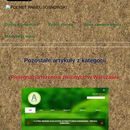
Dodaj Komentarz
Poleć stronę
Wpis zawiera błędy
Modyfikuj wpis
Pozostałe artykuły z kategorii
Pielęgnacja terenów zielonych w Warszawie