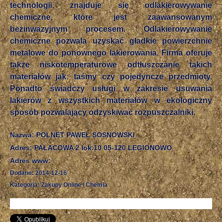
technologii, znajduje się odlakierowywanie
chemiczne, które jest zaawansowanym
bezinwazyjnym procesem. Odlakierowywanie
chemiczne pozwala uzyskać gładkie powierzchnie
metalowe do ponownego lakierowania. Firma oferuje
także niskotemperaturowe odtłuszczanie takich
materiałów jak: taśmy czy pojedyncze przedmioty.
Ponadto świadczy usługi w zakresie usuwania
lakierów z wszystkich materiałów w ekologiczny
sposób pozwalający odzyskiwać rozpuszczalniki.
Nazwa: POLNET PAWEŁ SOSNOWSKI
Adres: PAŁACOWA 2 lok.10 05-120 LEGIONOWO
Adres www:
Dodane: 2014-12-16
Kategoria: Zakupy Online / Chemia