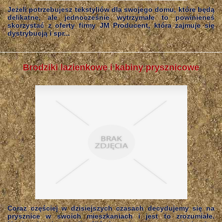
Jeżeli potrzebujesz tekstyliów dla swojego domu, które będą
delikatne, ale jednocześnie wytrzymałe to powinieneś
skorzystać z oferty firmy JM Producent, która zajmuje się
dystrybucją i spr...
Brodziki lazienkowe i kabiny prysznicowe
Coraz częściej w dzisiejszych czasach decydujemy się na
prysznice w swoich mieszkaniach i jest to zrozumiałe.