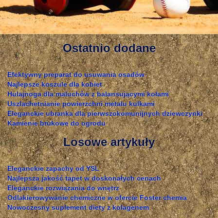
Ostatnio dodane
Efektywny preparat do usuwania osadów
Najlepsze koszule dla kobiet
Hulajnoga dla maluchów z balansującymi kołami
Uszlachetnianie powierzchni metalu kulkami
Eleganckie ubranka dla pierwszokomunijnych dziewczynki
Kamienie brukowe do ogrodu
Losowe artykuły
Eleganckie zapachy od YSL
Najlepsza jakość tapet w doskonałych cenach
Eleganckie rozwiązania do wnętrz
Odlakierowywanie chemiczne w ofercie Foster chemia
Nowoczesny suplement diety z kolagenem