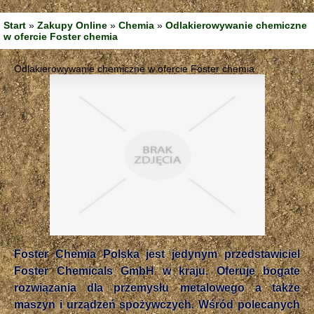
Start
»
Zakupy Online
»
Chemia
»
Odlakierowywanie chemiczne
w ofercie Foster chemia
Odlakierowywanie chemiczne w ofercie Foster chemia
Foster Chemia Polska jest jedynym przedstawiciel
Foster Chemicals GmbH w kraju. Oferuje bogate
rozwiązania dla przemysłu metalowego a także
maszyn i urządzeń spożywczych. Wśród polecanych