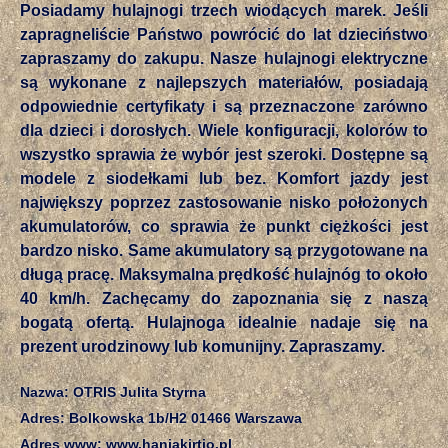
Posiadamy hulajnogi trzech wiodących marek. Jeśli
zapragneliście Państwo powrócić do lat dzieciństwo
zapraszamy do zakupu. Nasze hulajnogi elektryczne
są wykonane z najlepszych materiałów, posiadają
odpowiednie certyfikaty i są przeznaczone zarówno
dla dzieci i dorosłych. Wiele konfiguracji, kolorów to
wszystko sprawia że wybór jest szeroki. Dostępne są
modele z siodełkami lub bez. Komfort jazdy jest
największy poprzez zastosowanie nisko położonych
akumulatorów, co sprawia że punkt ciężkości jest
bardzo nisko. Same akumulatory są przygotowane na
długą pracę. Maksymalna prędkość hulajnóg to około
40 km/h. Zachęcamy do zapoznania się z naszą
bogatą ofertą. Hulajnoga idealnie nadaje się na
prezent urodzinowy lub komunijny. Zapraszamy.
Nazwa: OTRIS Julita Styrna
Adres: Bolkowska 1b/H2 01466 Warszawa
Adres www: www.haniakirtio.pl