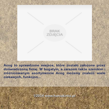
Acog to sprawdzone miejsce, które zostało założone przez
doświadczoną firmę. W bogatym, a zarazem także szerokim i
zróżnicowanym asortymencie Acog możemy znaleźć wiele
ciekawych, funkcjon...
©2014 www.haniakirtio.pl