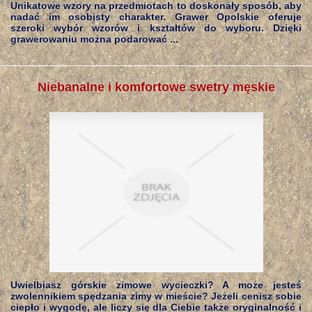
Unikatowe wzory na przedmiotach to doskonały sposób, aby
nadać im osobisty charakter. Grawer Opolskie oferuje
szeroki wybór wzorów i kształtów do wyboru. Dzięki
grawerowaniu można podarować ...
Niebanalne i komfortowe swetry męskie
Uwielbiasz górskie zimowe wycieczki? A może jesteś
zwolennikiem spędzania zimy w mieście? Jeżeli cenisz sobie
ciepło i wygodę, ale liczy się dla Ciebie także oryginalność i