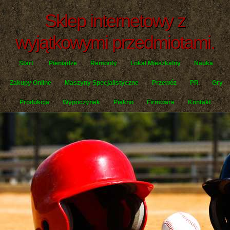
Sklep internetowy z
wyjątkowymi przedmiotami.
Start
Pieniądze
Remonty
Lokal Mieszkalny
Nauka
Zakupy Online
Maszyny Specjalistyczne
Przewóz
PR
Gry
Produkcja
Wypoczynek
Piękno
Firmware
Kontakt