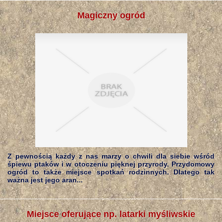
Magiczny ogród
Z pewnością każdy z nas marzy o chwili dla siebie wśród
śpiewu ptaków i w otoczeniu pięknej przyrody. Przydomowy
ogród to także miejsce spotkań rodzinnych. Dlatego tak
ważna jest jego aran...
Miejsce oferujące np. latarki myśliwskie