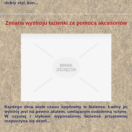
dobry styl, kon...
Zmiana wystroju łazienki za pomocą akcesoriów
Każdego dnia wiele czasu spędzamy w łazience. Ładny jej
wystrój jest na pewno atutem, umilającym codzienną rutynę.
W czystej i stylowo wyposażonej łazience przyjemniej
rozpoczyna się dzień...