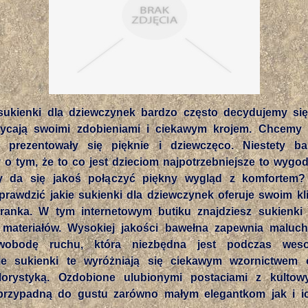
sukienki dla dziewczynek bardzo często decydujemy si
wycają swoimi zdobieniami i ciekawym krojem. Chcemy
i prezentowały się pięknie i dziewczęco. Niestety ba
o tym, że to co jest dzieciom najpotrzebniejsze to wygo
y da się jakoś połączyć piękny wygląd z komfortem? 
prawdzić jakie sukienki dla dziewczynek oferuje swoim kl
ranka. W tym internetowym butiku znajdziesz sukienki
 materiałów. Wysokiej jakości bawełna zapewnia maluc
wobodę ruchu, która niezbędna jest podczas weso
ie sukienki te wyróżniają się ciekawym wzornictwem o
lorystyką. Ozdobione ulubionymi postaciami z kultow
przypadną do gustu zarówno małym elegantkom jak i ic