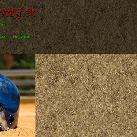
ewczynek
line
kno
Firmware