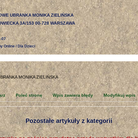
OWE UBRANKA MONIKA ZIELIŃSKA
OWIECKA 3A/153 00-728 WARSZAWA
-07
y Online / Dla Dzieci
arz
Poleć stronę
Wpis zawiera błędy
Modyfikuj wpis
Pozostałe artykuły z kategorii