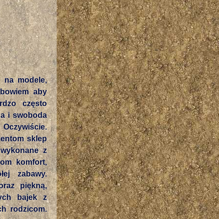
ę na modele,
 bowiem aby
rdzo często
da i swoboda
Oczywiście.
ientom sklep
 wykonane z
hom komfort,
łej zabawy.
raz piękną,
ych bajek z
h rodzicom.