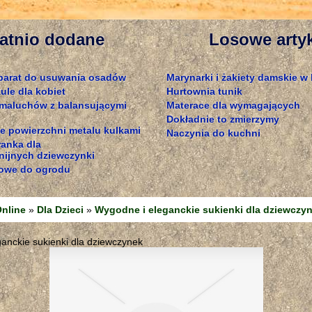
atnio dodane
Losowe arty
parat do usuwania osadów
Marynarki i żakiety damskie w 
ule dla kobiet
Hurtownia tunik
 maluchów z balansującymi
Materace dla wymagających
Dokładnie to zmierzymy
e powierzchni metalu kulkami
Naczynia do kuchni
ranka dla
ijnych dziewczynki
owe do ogrodu
nline
»
Dla Dzieci
»
Wygodne i eleganckie sukienki dla dziewczy
anckie sukienki dla dziewczynek