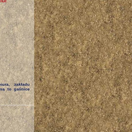
iur
ura, zakładu
 są to gaśnice