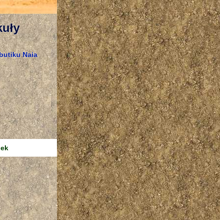
kuły
butiku Naia
nek