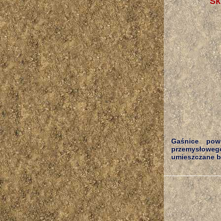
Sk
Gaśnice pow
przemysłowego
umieszczane be