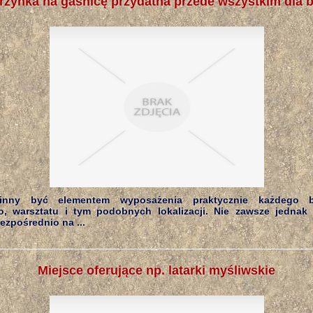
rzynka na gaśnicę przydatna przede wszystkim dla b
inny być elementem wyposażenia praktycznie każdego bi
, warsztatu i tym podobnych lokalizacji. Nie zawsze jednak
zpośrednio na ...
Miejsce oferujące np. latarki myśliwskie