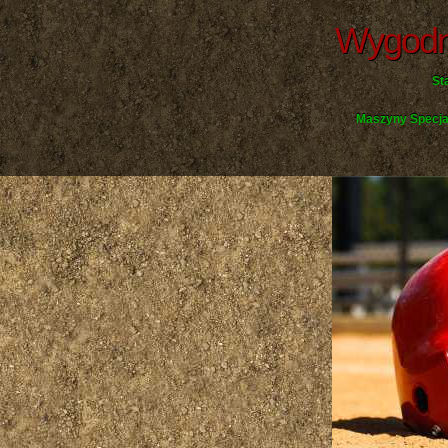
Wygodne
St
Maszyny Specja