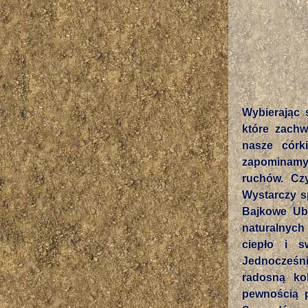
Wybierając 
które zach
nasze córk
zapominamy 
ruchów. Cz
Wystarczy s
Bajkowe Ub
naturalnych
ciepło i s
Jednocześn
radosną ko
pewnością 