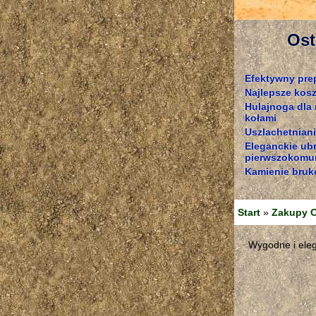
Ost
Efektywny pre
Najlepsze kosz
Hulajnoga dla
kołami
Uszlachetniani
Eleganckie ub
pierwszokomun
Kamienie bruk
Start
»
Zakupy O
Wygodne i eleg