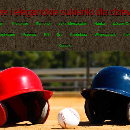
 i eleganckie sukienki dla dzi
art
Pieniądze
Remonty
Lokal Mieszkalny
Nauka
Zakupy On
listyczne
Przewóz
PR
Gry
Produkcja
Wypoczynek
Pię
Kontakt