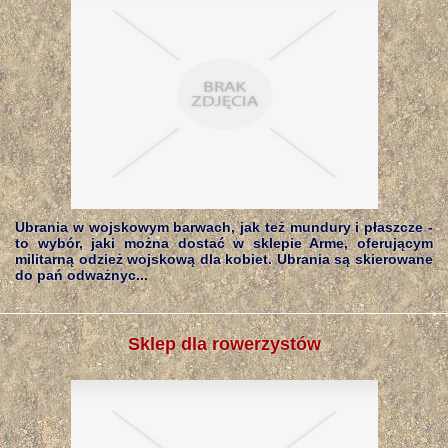
Ubrania w wojskowym barwach, jak też mundury i płaszcze -
to wybór, jaki można dostać w sklepie Arme, oferującym
militarną odzież wojskową dla kobiet. Ubrania są skierowane
do pań odważnyc...
Sklep dla rowerzystów