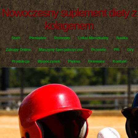
Nowoczesny suplement diety z
kolagenem
Start
Pieniądze
Remonty
Lokal Mieszkalny
Nauka
Zakupy Online
Maszyny Specjalistyczne
Przewóz
PR
Gry
Produkcja
Wypoczynek
Piękno
Firmware
Kontakt