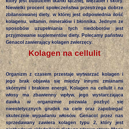
który jest budulcem tkanki łącznej, więzadeł i skóry.
Niewielki procent społeczeństwa przestrzega dobrze
zbilansowanej diety, w której jest odpowiednia ilość
kolagenu, witamin, minerałów i błonnika. Jednym ze
sposobów uzupełniania tych niedoborów jest
przyjmowanie suplementów diety. Polecamy państwu
Genacol zawierający kolagen zwierzęcy.
Kolagen na cellulit
Organizm z czasem przestaje wytwarzać kolagen i
jego brak objawia się między innymi zmianami
skórnymi i brakiem energii. Kolagen na cellulit i na
włosy ma zbawienny wpływ, jego wystarczająca
dawka w organizmie pozwala pozbyć się
nieestetycznych grudek na ciele oraz zapobiegać
skutecznie wypadaniu włosów. Genacol przez nas
sprzedawany zawiera kolagen typu 2, który jest