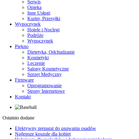
Serwis
Opieka
Inne Usługi
Kurier, Przesyłki
Wypoczynek
Hotele i Noclegi
Podróże
Wypoczynek
Piękno
Dietetyka, Odchudzanie
Kosmetyki
Leczenie
Salony Kosmetyczne
Sprzęt Medyczny
Firmware
Oprogramowanie
Strony Internetowe
Kontakt
Ostatnio dodane
Efektywny preparat do usuwania osadów
Najlepsze koszule dla kobiet