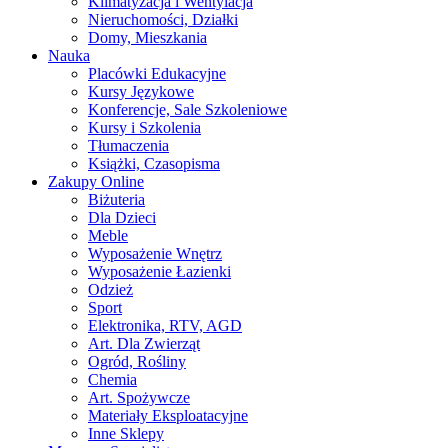
Klimatyzacja i Wentylacja
Nieruchomości, Działki
Domy, Mieszkania
Nauka
Placówki Edukacyjne
Kursy Językowe
Konferencje, Sale Szkoleniowe
Kursy i Szkolenia
Tłumaczenia
Książki, Czasopisma
Zakupy Online
Biżuteria
Dla Dzieci
Meble
Wyposażenie Wnętrz
Wyposażenie Łazienki
Odzież
Sport
Elektronika, RTV, AGD
Art. Dla Zwierząt
Ogród, Rośliny
Chemia
Art. Spożywcze
Materiały Eksploatacyjne
Inne Sklepy