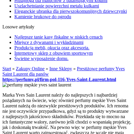
Hulajnoga dla maluchów z balansującymi kołami
Uszlachetnianie powierzchni metalu kulkami
Eleganckie ubranka dla pierwszokomunijnych dziewczynki
Kamienie brukowe do ogrodu
Losowe artykuły
Najlepsze tanie kasy fiskalne w niskich cenach
Miejsce z dywanami i wykładzinami
Produkcja mebli, okucia oraz akcesoria.
Internetowy sklep z obuwiem sportowym
Świetne wyposażenie domu.
Start
»
Zakupy Online
»
Inne Sklepy
»
Prestiżowe perfumy Yves
Saint Laurent dla panów
https://perfumy.pl/firm-pol-116-Yves-Saint-Laurent.html
Marka Yves Sain Laurent należy do najlepszych i najbardziej
pożądanych na świecie, więc również perfumy męskie Yves Saint
Laurent należą do niezwykle prestiżowych produktów. Ich renoma
nie jest oczywiście przypadkowa, gdyż są to produkty wytwarzane
z najlepszych jakościowo składników. Przekłada się to mocno na
ich fantastyczne walory, zarówno jeśli chodzi o wspaniałą projekcję,
jak i doskonałą trwałość. Na pewno więc w perfumy męskie Yves
Saint Laurent warto zainwestować, zwłaszcza że wcale nie mają