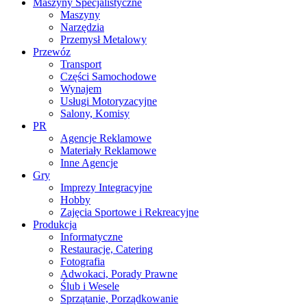
Maszyny Specjalistyczne
Maszyny
Narzędzia
Przemysł Metalowy
Przewóz
Transport
Części Samochodowe
Wynajem
Usługi Motoryzacyjne
Salony, Komisy
PR
Agencje Reklamowe
Materiały Reklamowe
Inne Agencje
Gry
Imprezy Integracyjne
Hobby
Zajęcia Sportowe i Rekreacyjne
Produkcja
Informatyczne
Restauracje, Catering
Fotografia
Adwokaci, Porady Prawne
Ślub i Wesele
Sprzątanie, Porządkowanie