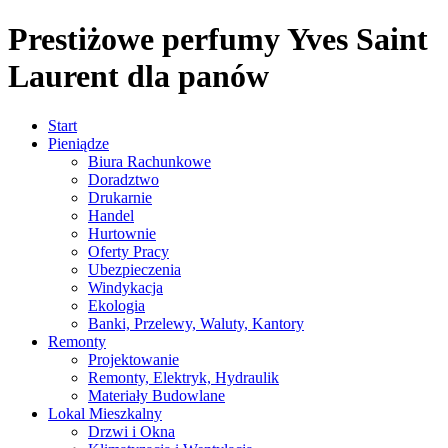
Prestiżowe perfumy Yves Saint
Laurent dla panów
Start
Pieniądze
Biura Rachunkowe
Doradztwo
Drukarnie
Handel
Hurtownie
Oferty Pracy
Ubezpieczenia
Windykacja
Ekologia
Banki, Przelewy, Waluty, Kantory
Remonty
Projektowanie
Remonty, Elektryk, Hydraulik
Materiały Budowlane
Lokal Mieszkalny
Drzwi i Okna