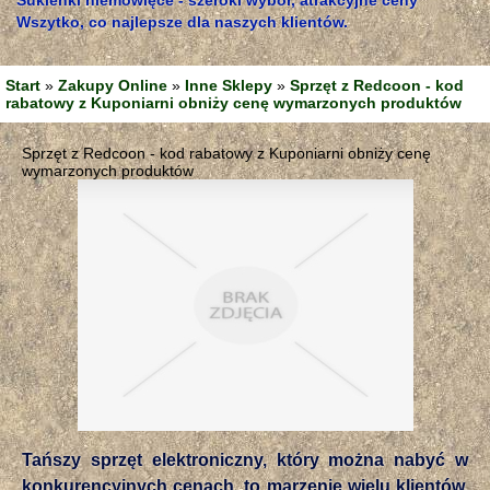
Sukienki niemowlęce - szeroki wybór, atrakcyjne ceny
Wszytko, co najlepsze dla naszych klientów.
Start
»
Zakupy Online
»
Inne Sklepy
»
Sprzęt z Redcoon - kod
rabatowy z Kuponiarni obniży cenę wymarzonych produktów
Sprzęt z Redcoon - kod rabatowy z Kuponiarni obniży cenę
wymarzonych produktów
Tańszy sprzęt elektroniczny, który można nabyć w
konkurencyjnych cenach, to marzenie wielu klientów.