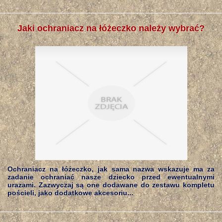
Jaki ochraniacz na łóżeczko należy wybrać?
Ochraniacz na łóżeczko, jak sama nazwa wskazuje ma za
zadanie ochraniać nasze dziecko przed ewentualnymi
urazami. Zazwyczaj są one dodawane do zestawu kompletu
pościeli, jako dodatkowe akcesoriu...