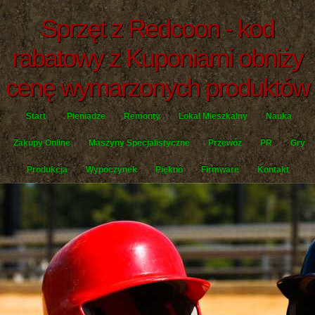
Sprzęt z Redcoon - kod
rabatowy z Kuponiarni obniży
cenę wymarzonych produktów
Start
Pieniądze
Remonty
Lokal Mieszkalny
Nauka
Zakupy Online
Maszyny Specjalistyczne
Przewóz
PR
Gry
Produkcja
Wypoczynek
Piękno
Firmware
Kontakt