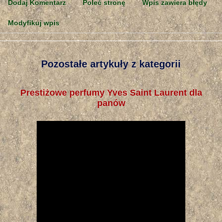
Dodaj Komentarz
Poleć stronę
Wpis zawiera błędy
Modyfikuj wpis
Pozostałe artykuły z kategorii
Prestiżowe perfumy Yves Saint Laurent dla
panów