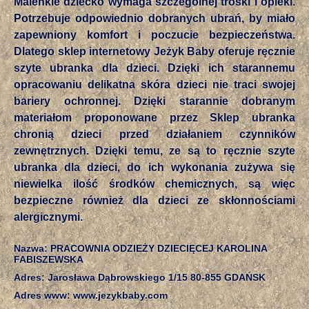
Maleńkie dziecko wymaga szczególnej troski i opieki.
Potrzebuje odpowiednio dobranych ubrań, by miało
zapewniony komfort i poczucie bezpieczeństwa.
Dlatego sklep internetowy Jeżyk Baby oferuje ręcznie
szyte ubranka dla dzieci. Dzięki ich starannemu
opracowaniu delikatna skóra dzieci nie traci swojej
bariery ochronnej. Dzięki starannie dobranym
materiałom proponowane przez Sklep ubranka
chronią dzieci przed działaniem czynników
zewnętrznych. Dzięki temu, ze są to ręcznie szyte
ubranka dla dzieci, do ich wykonania zużywa się
niewielka ilość środków chemicznych, są więc
bezpieczne również dla dzieci ze skłonnościami
alergicznymi.
Nazwa: PRACOWNIA ODZIEŻY DZIECIĘCEJ KAROLINA
FABISZEWSKA
Adres: Jarosława Dąbrowskiego 1/15 80-855 GDAŃSK
Adres www: www.jezykbaby.com