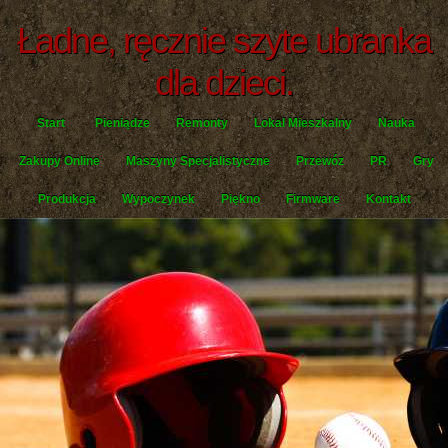
Ładne, ręcznie szyte ubranka
dla dzieci.
Start
Pieniądze
Remonty
Lokal Mieszkalny
Nauka
Zakupy Online
Maszyny Specjalistyczne
Przewóz
PR
Gry
Produkcja
Wypoczynek
Piękno
Firmware
Kontakt