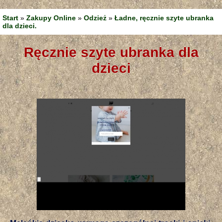
Start
»
Zakupy Online
»
Odzież
»
Ładne, ręcznie szyte ubranka
dla dzieci.
ręcznie szyte ubranka dla
dzieci