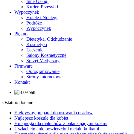
Inne Usługi
Kurier, Przesyłki
Wypoczynek
Hotele i Noclegi
Podróże
Wypoczynek
Piękno
Dietetyka, Odchudzanie
Kosmetyki
Leczenie
Salony Kosmetyczne
Sprzęt Medyczny
Firmware
Oprogramowanie
Strony Internetowe
Kontakt
Ostatnio dodane
Efektywny preparat do usuwania osadów
Najlepsze koszule dla kobiet
Hulajnoga dla maluchów z balansującymi kołami
Uszlachetnianie powierzchni metalu kulkami