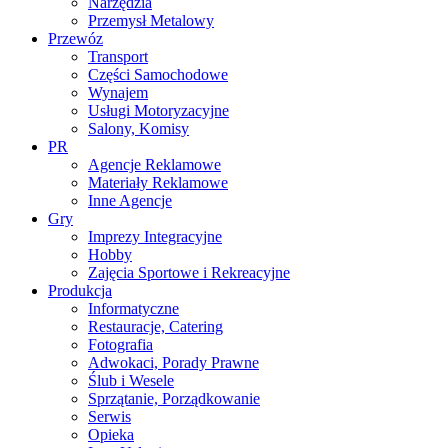
Narzędzia
Przemysł Metalowy
Przewóz
Transport
Części Samochodowe
Wynajem
Usługi Motoryzacyjne
Salony, Komisy
PR
Agencje Reklamowe
Materiały Reklamowe
Inne Agencje
Gry
Imprezy Integracyjne
Hobby
Zajęcia Sportowe i Rekreacyjne
Produkcja
Informatyczne
Restauracje, Catering
Fotografia
Adwokaci, Porady Prawne
Ślub i Wesele
Sprzątanie, Porządkowanie
Serwis
Opieka