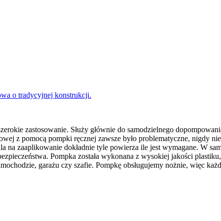
a o tradycyjnej konstrukcji.
 szerokie zastosowanie. Służy głównie do samodzielnego dopompowan
rtowej z pomocą pompki ręcznej zawsze było problematyczne, nigdy ni
a na zaaplikowanie dokładnie tyle powierza ile jest wymagane. W sa
bezpieczeństwa. Pompka została wykonana z wysokiej jakości plastiku
mochodzie, garażu czy szafie. Pompkę obsługujemy nożnie, więc każ