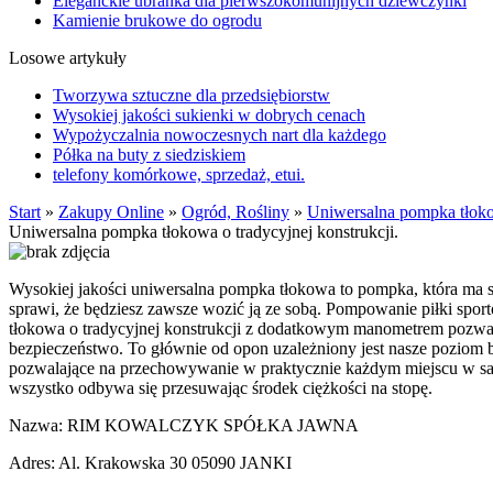
Eleganckie ubranka dla pierwszokomunijnych dziewczynki
Kamienie brukowe do ogrodu
Losowe artykuły
Tworzywa sztuczne dla przedsiębiorstw
Wysokiej jakości sukienki w dobrych cenach
Wypożyczalnia nowoczesnych nart dla każdego
Półka na buty z siedziskiem
telefony komórkowe, sprzedaż, etui.
Start
»
Zakupy Online
»
Ogród, Rośliny
»
Uniwersalna pompka tłokow
Uniwersalna pompka tłokowa o tradycyjnej konstrukcji.
Wysokiej jakości uniwersalna pompka tłokowa to pompka, która ma
sprawi, że będziesz zawsze wozić ją ze sobą. Pompowanie piłki spo
tłokowa o tradycyjnej konstrukcji z dodatkowym manometrem pozwal
bezpieczeństwo. To głównie od opon uzależniony jest nasze poziom 
pozwalające na przechowywanie w praktycznie każdym miejscu w sa
wszystko odbywa się przesuwając środek ciężkości na stopę.
Nazwa: RIM KOWALCZYK SPÓŁKA JAWNA
Adres: Al. Krakowska 30 05090 JANKI