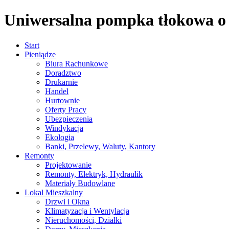
Uniwersalna pompka tłokowa o t
Start
Pieniądze
Biura Rachunkowe
Doradztwo
Drukarnie
Handel
Hurtownie
Oferty Pracy
Ubezpieczenia
Windykacja
Ekologia
Banki, Przelewy, Waluty, Kantory
Remonty
Projektowanie
Remonty, Elektryk, Hydraulik
Materiały Budowlane
Lokal Mieszkalny
Drzwi i Okna
Klimatyzacja i Wentylacja
Nieruchomości, Działki