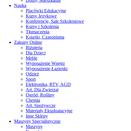
Domy, Mieszkania
Nauka
Placówki Edukacyjne
Kursy Językowe
Konferencje, Sale Szkoleniowe
Kursy i Szkolenia
Tłumaczenia
Książki, Czasopisma
Zakupy Online
Biżuteria
Dla Dzieci
Meble
Wyposażenie Wnętrz
Wyposażenie Łazienki
Odzież
Sport
Elektronika, RTV, AGD
Art. Dla Zwierząt
Ogród, Rośliny
Chemia
Art. Spożywcze
Materiały Eksploatacyjne
Inne Sklepy
Maszyny Specjalistyczne
Maszyny