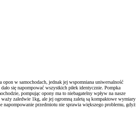
ia opon w samochodach, jednak jej wspomniana uniwersalność
e dało się napompować wszystkich piłek identycznie. Pompka
mochodzie, pompując opony ma to niebagatelny wpływ na nasze
, waży zaledwie 1kg, ale jej ogromną zaletą są kompaktowe wymiary
de napompowanie przedmiotu nie sprawia większego problemu, gdyż