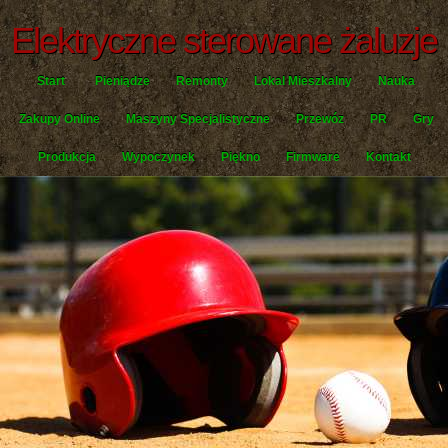
Elektryczne sterowane żaluzje
Start
Pieniądze
Remonty
Lokal Mieszkalny
Nauka
Zakupy Online
Maszyny Specjalistyczne
Przewóz
PR
Gry
Produkcja
Wypoczynek
Piękno
Firmware
Kontakt