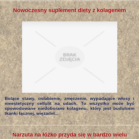
Nowoczesny suplement diety z kolagenem
Bolące stawy, osłabienie, zmęczenie, wypadające włosy i
nieestetyczny cellulit na udach. To wszystko może być
spowodowane niedoborami kolagenu, który jest budulcem
tkanki łącznej, więzadeł...
Narzuta na łóżko przyda się w bardzo wielu