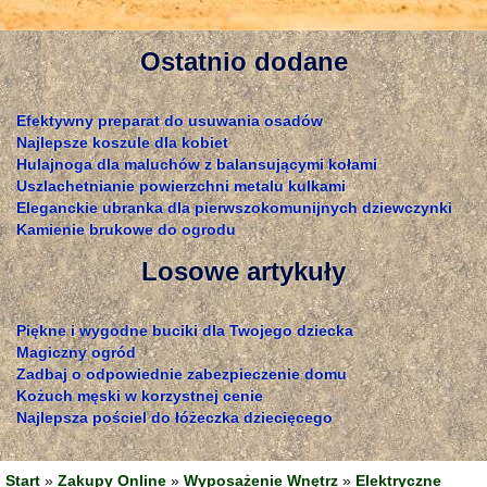
Ostatnio dodane
Efektywny preparat do usuwania osadów
Najlepsze koszule dla kobiet
Hulajnoga dla maluchów z balansującymi kołami
Uszlachetnianie powierzchni metalu kulkami
Eleganckie ubranka dla pierwszokomunijnych dziewczynki
Kamienie brukowe do ogrodu
Losowe artykuły
Piękne i wygodne buciki dla Twojego dziecka
Magiczny ogród
Zadbaj o odpowiednie zabezpieczenie domu
Kożuch męski w korzystnej cenie
Najlepsza pościel do łóżeczka dziecięcego
Start
»
Zakupy Online
»
Wyposażenie Wnętrz
»
Elektryczne