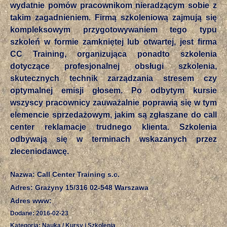
wydatnie pomów pracownikom nieradzącym sobie z
takim zagadnieniem. Firmą szkoleniową zajmują się
kompleksowym przygotowywaniem tego typu
szkoleń w formie zamkniętej lub otwartej, jest firma
CC Training, organizująca ponadto szkolenia
dotyczące profesjonalnej obsługi szkolenia,
skutecznych technik zarządzania stresem czy
optymalnej emisji głosem. Po odbytym kursie
wszyscy pracownicy zauważalnie poprawią się w tym
elemencie sprzedażowym, jakim są zgłaszane do call
center reklamacje trudnego klienta. Szkolenia
odbywają się w terminach wskazanych przez
zleceniodawcę.
Nazwa: Call Center Training s.c.
Adres: Grażyny 15/316 02-548 Warszawa
Adres www:
Dodane: 2016-02-23
Kategoria: Nauka / Kursy i Szkolenia