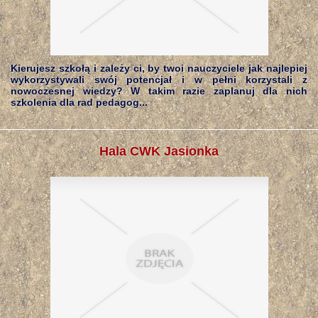
Kierujesz szkołą i zależy ci, by twoi nauczyciele jak najlepiej
wykorzystywali swój potencjał i w pełni korzystali z
nowoczesnej wiedzy? W takim razie zaplanuj dla nich
szkolenia dla rad pedagog...
Hala CWK Jasionka