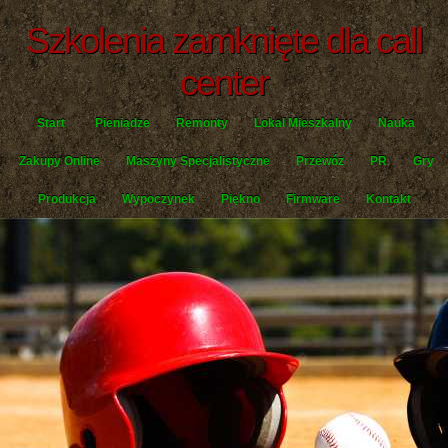
Szkolenia zamknięte dla call
center
Start
Pieniądze
Remonty
Lokal Mieszkalny
Nauka
Zakupy Online
Maszyny Specjalistyczne
Przewóz
PR
Gry
Produkcja
Wypoczynek
Piękno
Firmware
Kontakt