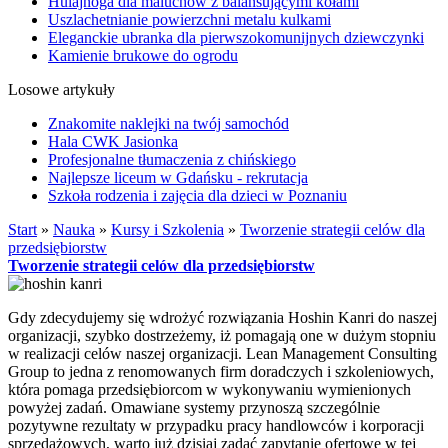
Hulajnoga dla maluchów z balansującymi kołami
Uszlachetnianie powierzchni metalu kulkami
Eleganckie ubranka dla pierwszokomunijnych dziewczynki
Kamienie brukowe do ogrodu
Losowe artykuły
Znakomite naklejki na twój samochód
Hala CWK Jasionka
Profesjonalne tłumaczenia z chińskiego
Najlepsze liceum w Gdańsku - rekrutacja
Szkoła rodzenia i zajęcia dla dzieci w Poznaniu
Start
»
Nauka
»
Kursy i Szkolenia
»
Tworzenie strategii celów dla
przedsiębiorstw
Tworzenie strategii celów dla przedsiębiorstw
Gdy zdecydujemy się wdrożyć rozwiązania Hoshin Kanri do naszej
organizacji, szybko dostrzeżemy, iż pomagają one w dużym stopniu
w realizacji celów naszej organizacji. Lean Management Consulting
Group to jedna z renomowanych firm doradczych i szkoleniowych,
która pomaga przedsiębiorcom w wykonywaniu wymienionych
powyżej zadań. Omawiane systemy przynoszą szczególnie
pozytywne rezultaty w przypadku pracy handlowców i korporacji
sprzedażowych, warto już dzisiaj zadać zapytanie ofertowe w tej