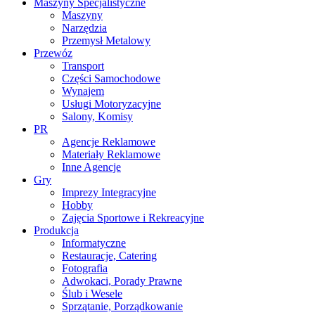
Maszyny Specjalistyczne
Maszyny
Narzędzia
Przemysł Metalowy
Przewóz
Transport
Części Samochodowe
Wynajem
Usługi Motoryzacyjne
Salony, Komisy
PR
Agencje Reklamowe
Materiały Reklamowe
Inne Agencje
Gry
Imprezy Integracyjne
Hobby
Zajęcia Sportowe i Rekreacyjne
Produkcja
Informatyczne
Restauracje, Catering
Fotografia
Adwokaci, Porady Prawne
Ślub i Wesele
Sprzątanie, Porządkowanie