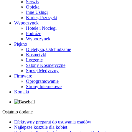
Serwis
Opieka
Inne Usługi
Kurier, Przesyłki
Wypoczynek
Hotele i Noclegi
Podróże
Wypoczynek
Piękno
Dietetyka, Odchudzanie
Kosmetyki
Leczenie
Salony Kosmetyczne
Sprzęt Medyczny
Firmware
Oprogramowanie
Strony Internetowe
Kontakt
Ostatnio dodane
Efektywny preparat do usuwania osadów
Najlepsze koszule dla kobiet