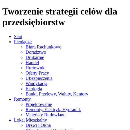
Tworzenie strategii celów dla
przedsiębiorstw
Start
Pieniądze
Biura Rachunkowe
Doradztwo
Drukarnie
Handel
Hurtownie
Oferty Pracy
Ubezpieczenia
Windykacja
Ekologia
Banki, Przelewy, Waluty, Kantory
Remonty
Projektowanie
Remonty, Elektryk, Hydraulik
Materiały Budowlane
Lokal Mieszkalny
Drzwi i Okna