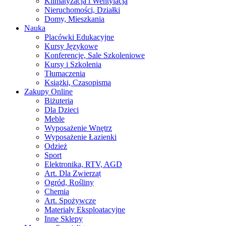
Klimatyzacja i Wentylacja
Nieruchomości, Działki
Domy, Mieszkania
Nauka
Placówki Edukacyjne
Kursy Językowe
Konferencje, Sale Szkoleniowe
Kursy i Szkolenia
Tłumaczenia
Książki, Czasopisma
Zakupy Online
Biżuteria
Dla Dzieci
Meble
Wyposażenie Wnętrz
Wyposażenie Łazienki
Odzież
Sport
Elektronika, RTV, AGD
Art. Dla Zwierząt
Ogród, Rośliny
Chemia
Art. Spożywcze
Materiały Eksploatacyjne
Inne Sklepy