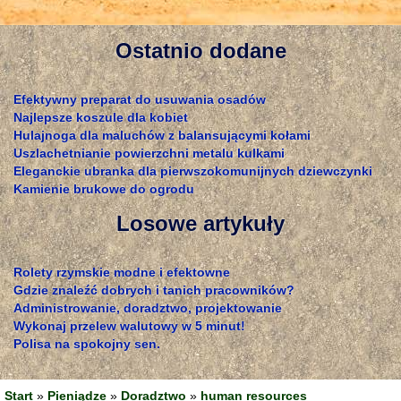
Ostatnio dodane
Efektywny preparat do usuwania osadów
Najlepsze koszule dla kobiet
Hulajnoga dla maluchów z balansującymi kołami
Uszlachetnianie powierzchni metalu kulkami
Eleganckie ubranka dla pierwszokomunijnych dziewczynki
Kamienie brukowe do ogrodu
Losowe artykuły
Rolety rzymskie modne i efektowne
Gdzie znaleźć dobrych i tanich pracowników?
Administrowanie, doradztwo, projektowanie
Wykonaj przelew walutowy w 5 minut!
Polisa na spokojny sen.
Start
»
Pieniądze
»
Doradztwo
»
human resources