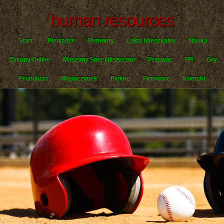
human resources
Start
Pieniądze
Remonty
Lokal Mieszkalny
Nauka
Zakupy Online
Maszyny Specjalistyczne
Przewóz
PR
Gry
Produkcja
Wypoczynek
Piękno
Firmware
Kontakt