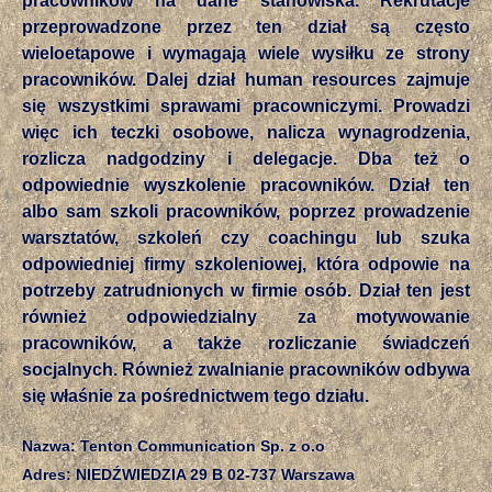
pracowników na dane stanowiska. Rekrutacje
przeprowadzone przez ten dział są często
wieloetapowe i wymagają wiele wysiłku ze strony
pracowników. Dalej dział human resources zajmuje
się wszystkimi sprawami pracowniczymi. Prowadzi
więc ich teczki osobowe, nalicza wynagrodzenia,
rozlicza nadgodziny i delegacje. Dba też o
odpowiednie wyszkolenie pracowników. Dział ten
albo sam szkoli pracowników, poprzez prowadzenie
warsztatów, szkoleń czy coachingu lub szuka
odpowiedniej firmy szkoleniowej, która odpowie na
potrzeby zatrudnionych w firmie osób. Dział ten jest
również odpowiedzialny za motywowanie
pracowników, a także rozliczanie świadczeń
socjalnych. Również zwalnianie pracowników odbywa
się właśnie za pośrednictwem tego działu.
Nazwa: Tenton Communication Sp. z o.o
Adres: NIEDŹWIEDZIA 29 B 02-737 Warszawa