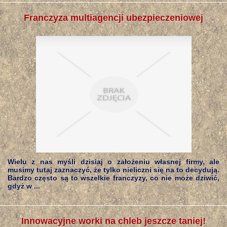
Franczyza multiagencji ubezpieczeniowej
Wielu z nas myśli dzisiaj o założeniu własnej firmy, ale
musimy tutaj zaznaczyć, że tylko nieliczni się na to decydują.
Bardzo często są to wszelkie franczyzy, co nie może dziwić,
gdyż w ...
Innowacyjne worki na chleb jeszcze taniej!