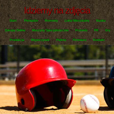
Idziemy na zdjęcia
Start
Pieniądze
Remonty
Lokal Mieszkalny
Nauka
Zakupy Online
Maszyny Specjalistyczne
Przewóz
PR
Gry
Produkcja
Wypoczynek
Piękno
Firmware
Kontakt