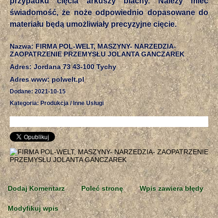
przypadku cięcia arkuszy blachy. Należy mieć
świadomość, że noże odpowiednio dopasowane do
materiału będą umożliwiały precyzyjne cięcie.
Nazwa: FIRMA POL-WELT, MASZYNY- NARZEDZIA-
ZAOPATRZENIE PRZEMYSŁU JOLANTA GANCZAREK
Adres: Jordana 73 43-100 Tychy
Adres www: polwelt.pl
Dodane: 2021-10-15
Kategoria: Produkcja / Inne Usługi
Dodaj Komentarz
Poleć stronę
Wpis zawiera błędy
Modyfikuj wpis