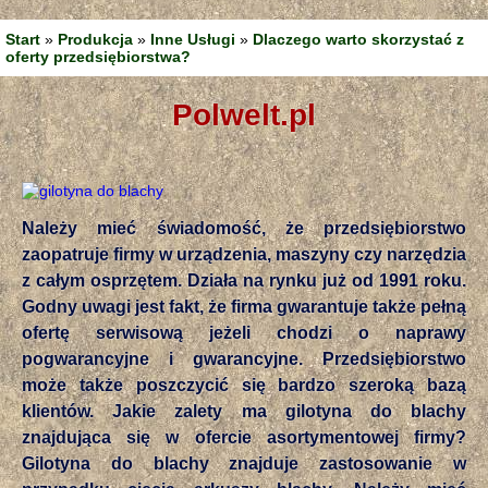
Start
»
Produkcja
»
Inne Usługi
»
Dlaczego warto skorzystać z
oferty przedsiębiorstwa?
polwelt.pl
Należy mieć świadomość, że przedsiębiorstwo
zaopatruje firmy w urządzenia, maszyny czy narzędzia
z całym osprzętem. Działa na rynku już od 1991 roku.
Godny uwagi jest fakt, że firma gwarantuje także pełną
ofertę serwisową jeżeli chodzi o naprawy
pogwarancyjne i gwarancyjne. Przedsiębiorstwo
może także poszczycić się bardzo szeroką bazą
klientów. Jakie zalety ma gilotyna do blachy
znajdująca się w ofercie asortymentowej firmy?
Gilotyna do blachy znajduje zastosowanie w