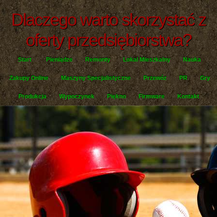
Dlaczego warto skorzystać z
oferty przedsiębiorstwa?
Start
Pieniądze
Remonty
Lokal Mieszkalny
Nauka
Zakupy Online
Maszyny Specjalistyczne
Przewóz
PR
Gry
Produkcja
Wypoczynek
Piękno
Firmware
Kontakt