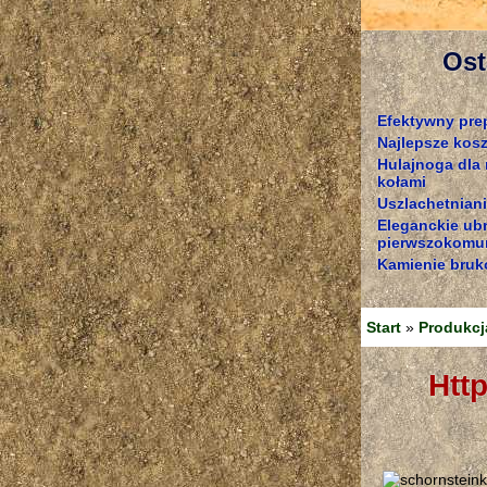
Ost
Efektywny pre
Najlepsze kosz
Hulajnoga dla
kołami
Uszlachetniani
Eleganckie ub
pierwszokomun
Kamienie bruk
Start
»
Produkcj
https://www.firend24.de/schornsteinkopf-