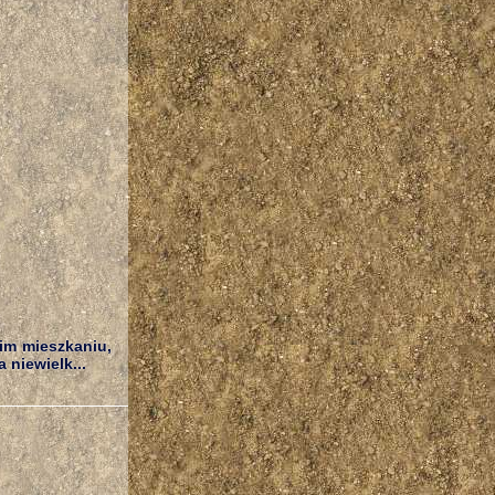
oim mieszkaniu,
 niewielk...