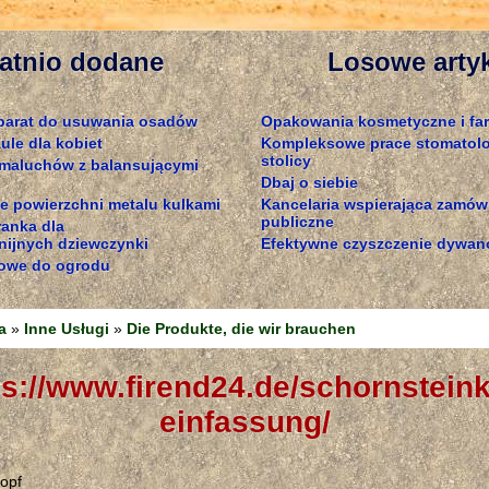
atnio dodane
Losowe arty
parat do usuwania osadów
Opakowania kosmetyczne i fa
ule dla kobiet
Kompleksowe prace stomatol
stolicy
 maluchów z balansującymi
Dbaj o siebie
e powierzchni metalu kulkami
Kancelaria wspierająca zamów
publiczne
ranka dla
ijnych dziewczynki
Efektywne czyszczenie dywan
owe do ogrodu
a
»
Inne Usługi
»
Die Produkte, die wir brauchen
einfassung/