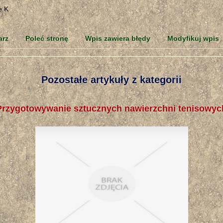
arz
Poleć stronę
Wpis zawiera błędy
Modyfikuj wpis
Pozostałe artykuły z kategorii
Przygotowywanie sztucznych nawierzchni tenisowyc