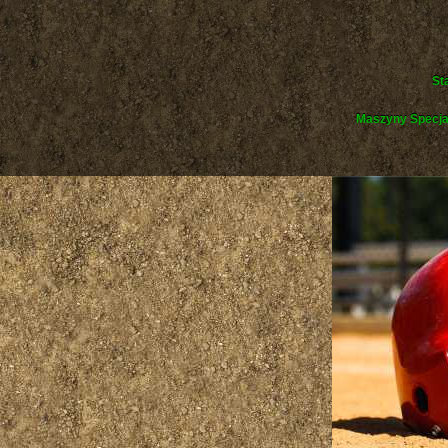
St
Maszyny Specja