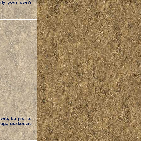
ruly your own?
wić, bo jest to
mogą uszkodzić