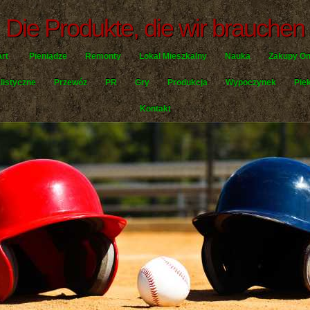
Die Produkte, die wir brauchen
art
Pieniądze
Remonty
Lokal Mieszkalny
Nauka
Zakupy On
listyczne
Przewóz
PR
Gry
Produkcja
Wypoczynek
Pię
Kontakt