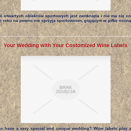
ć otwartych obiektów sportowych jest zamknięta i nie ma się cz
ze roku na pewno nie sprzyja sportowcom, grającym w piłkę nożną 
Your Wedding with Your Costomized Wine Labels
o have a very special and unique wedding? Wine labels play 