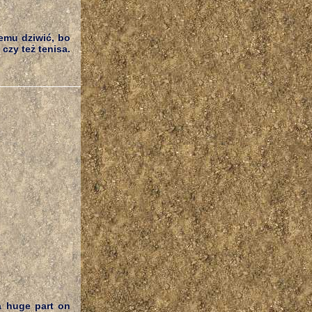
emu dziwić, bo
czy też tenisa.
a huge part on