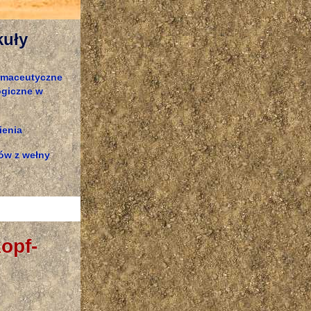
kuły
rmaceutyczne
ogiczne w
ienia
ów z wełny