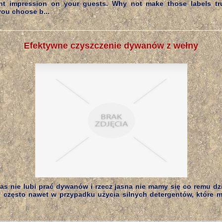
ght impression on your guests. Why not make those labels t
you choose b...
Efektywne czyszczenie dywanów z wełny
as nie lubi prać dywanów i rzecz jasna nie mamy się co remu dzi
o często nawet w przypadku użycia silnych detergentów, które 