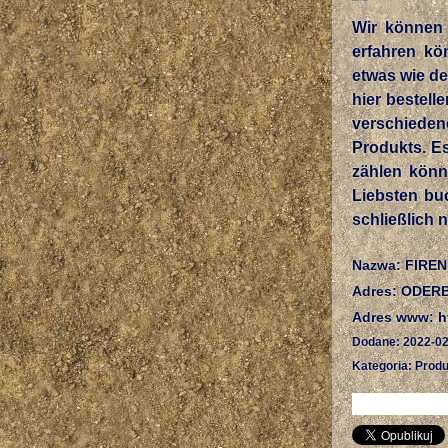
Wir können 
erfahren kö
etwas wie de
hier bestell
verschieden
Produkts. Es
zählen könn
Liebsten bu
schließlich 
Nazwa: FIREN
Adres: ODER
Adres www: ht
Dodane: 2022-02
Kategoria: Produ