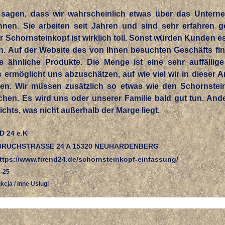
sagen, dass wir wahrscheinlich etwas über das Untern
nnen. Sie arbeiten seit Jahren und sind sehr erfahren 
r Schornsteinkopf ist wirklich toll. Sonst würden Kunden es
en. Auf der Website des von Ihnen besuchten Geschäfts fin
e ähnliche Produkte. Die Menge ist eine sehr auffällige
 ermöglicht uns abzuschätzen, auf wie viel wir in dieser 
en. Wir müssen zusätzlich so etwas wie den Schornstein
chen. Es wird uns oder unserer Familie bald gut tun. And
nichts, was nicht außerhalb der Marge liegt.
D 24 e.K
BRUCHSTRASSE 24 A 15320 NEUHARDENBERG
tps://www.firend24.de/schornsteinkopf-einfassung/
-25
kcja / Inne Usługi