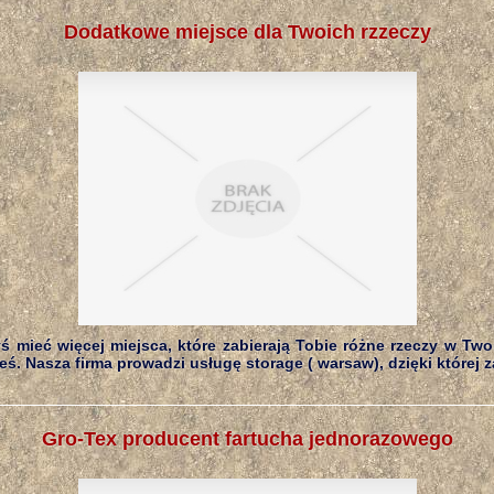
Dodatkowe miejsce dla Twoich rzzeczy
yś mieć więcej miejsca, które zabierają Tobie różne rzeczy w Tw
łeś. Nasza firma prowadzi usługę storage ( warsaw), dzięki której za
Gro-Tex producent fartucha jednorazowego