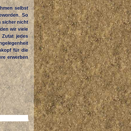
ehmen selbst
geworden. So
 sicher nicht
den wir viele
 Zutat jedes
Angelegenheit
kopf für die
ere erwerben