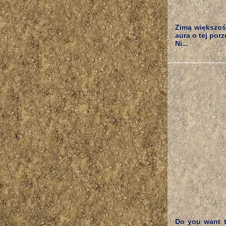
Zimą większoś
aura o tej por
Ni...
Do you want t