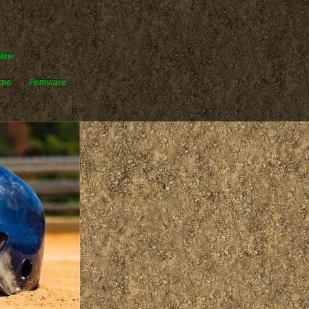
line
kno
Firmware