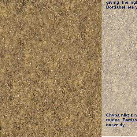
giving the ri
Bottlabel lets 
Chyba nikt z n
trudne. Bardz
nasze dy...