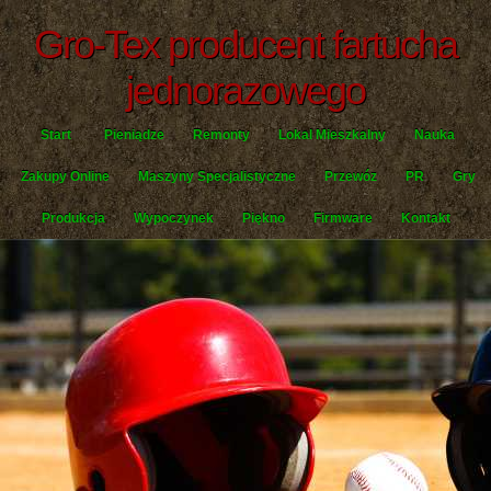
Gro-Tex producent fartucha
jednorazowego
Start
Pieniądze
Remonty
Lokal Mieszkalny
Nauka
Zakupy Online
Maszyny Specjalistyczne
Przewóz
PR
Gry
Produkcja
Wypoczynek
Piękno
Firmware
Kontakt