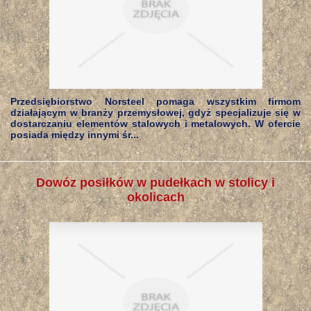
Przedsiębiorstwo Norsteel pomaga wszystkim firmom
działającym w branży przemysłowej, gdyż specjalizuje się w
dostarczaniu elementów stalowych i metalowych. W ofercie
posiada między innymi śr...
Dowóz posiłków w pudełkach w stolicy i
okolicach