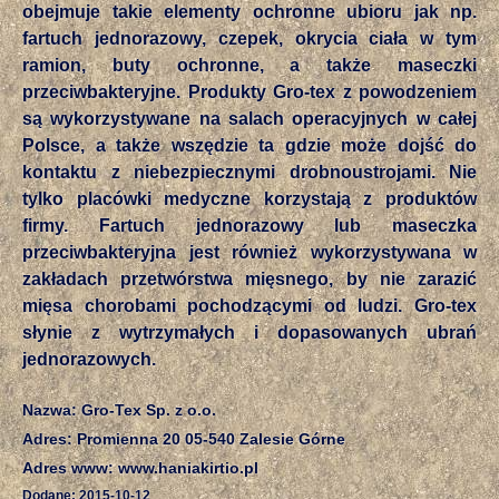
obejmuje takie elementy ochronne ubioru jak np.
fartuch jednorazowy, czepek, okrycia ciała w tym
ramion, buty ochronne, a także maseczki
przeciwbakteryjne. Produkty Gro-tex z powodzeniem
są wykorzystywane na salach operacyjnych w całej
Polsce, a także wszędzie ta gdzie może dojść do
kontaktu z niebezpiecznymi drobnoustrojami. Nie
tylko placówki medyczne korzystają z produktów
firmy. Fartuch jednorazowy lub maseczka
przeciwbakteryjna jest również wykorzystywana w
zakładach przetwórstwa mięsnego, by nie zarazić
mięsa chorobami pochodzącymi od ludzi. Gro-tex
słynie z wytrzymałych i dopasowanych ubrań
jednorazowych.
Nazwa: Gro-Tex Sp. z o.o.
Adres: Promienna 20 05-540 Zalesie Górne
Adres www: www.haniakirtio.pl
Dodane: 2015-10-12