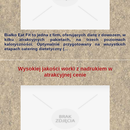
Białko Eat Fit to jedna z firm, oferujących dietę z dowozem, w
kilku atrakcyjnych pakietach, na trzech poziomach
kaloryczności. Optymalnie przygotowany na wszystkich
etapach catering dietetyczny (...
Wysokiej jakości worki z nadrukiem w
atrakcyjnej cenie