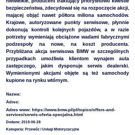
niewielkie, producent traktujący priorytetowo kwestie
bezpieczeństwa, zdecydował się na rozpoczęcie akcji,
mającej objąć nawet półtora miliona samochodów.
Krajowe, autoryzowane punkty serwisowe, płynnie
dokonują kontroli kolejnych pojazdów, a w razie
potrzeby wymieniają obciążone wadami fabrycznymi
podzespoły na nowe, na koszt producenta.
Przybliżana akcja serwisowa BMW w szczególnych
przypadkach umożliwia klientom wynajem auta
zastępczego, jakim dysponuje serwis dealerski.
Wymienionymi akcjami objęte są też samochody
kupione na rynku wtórnym.
Nazwa:
Adres:
Adres www: https://www.bmw.pl/pl/topics/offers-and-
services/serwis-oferta-specjalna.html
Dodane: 2019-06-28
Kategoria: Przewóz / Usługi Motoryzacyjne