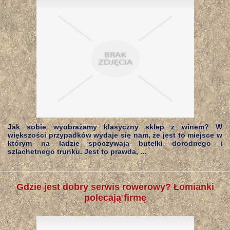
Jak sobie wyobrażamy klasyczny sklep z winem? W
większości przypadków wydaje się nam, że jest to miejsce w
którym na ladzie spoczywają butelki dorodnego i
szlachetnego trunku. Jest to prawda, ...
Gdzie jest dobry serwis rowerowy? Łomianki
polecają firmę