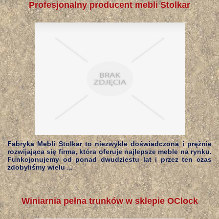
Profesjonalny producent mebli Stolkar
Fabryka Mebli Stolkar to niezwykle doświadczona i prężnie
rozwijająca się firma, która oferuje najlepsze meble na rynku.
Funkcjonujemy od ponad dwudziestu lat i przez ten czas
zdobyliśmy wielu ...
Winiarnia pełna trunków w sklepie OClock