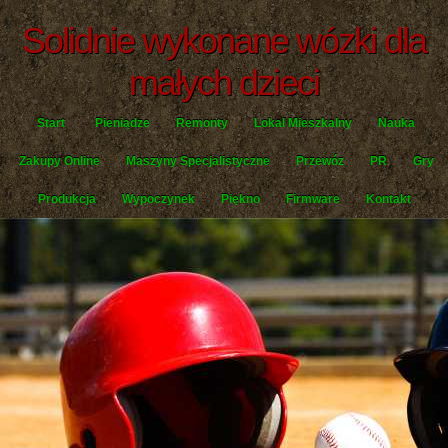
Solidnie wykonane wózki dla
małych dzieci
Start
Pieniądze
Remonty
Lokal Mieszkalny
Nauka
Zakupy Online
Maszyny Specjalistyczne
Przewóz
PR
Gry
Produkcja
Wypoczynek
Piękno
Firmware
Kontakt