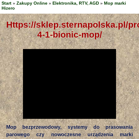
Start
»
Zakupy Online
»
Elektronika, RTV, AGD
»
Mop marki
Hizero
https://sklep.sternapolska.pl/produkt/hizero-
4-1-bionic-mop/
Mop bezprzewodowy, systemy do prasowania
parowego czy nowoczesne urządzenia marki