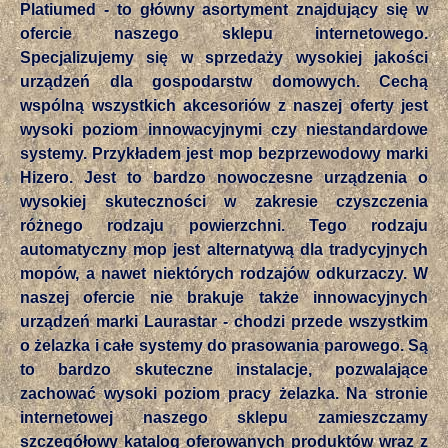
Platiumed - to główny asortyment znajdujący się w
ofercie naszego sklepu internetowego.
Specjalizujemy się w sprzedaży wysokiej jakości
urządzeń dla gospodarstw domowych. Cechą
wspólną wszystkich akcesoriów z naszej oferty jest
wysoki poziom innowacyjnymi czy niestandardowe
systemy. Przykładem jest mop bezprzewodowy marki
Hizero. Jest to bardzo nowoczesne urządzenia o
wysokiej skuteczności w zakresie czyszczenia
różnego rodzaju powierzchni. Tego rodzaju
automatyczny mop jest alternatywą dla tradycyjnych
mopów, a nawet niektórych rodzajów odkurzaczy. W
naszej ofercie nie brakuje także innowacyjnych
urządzeń marki Laurastar - chodzi przede wszystkim
o żelazka i całe systemy do prasowania parowego. Są
to bardzo skuteczne instalacje, pozwalające
zachować wysoki poziom pracy żelazka. Na stronie
internetowej naszego sklepu zamieszczamy
szczegółowy katalog oferowanych produktów wraz z