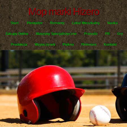
Mop marki Hizero
Start
Pieniądze
Remonty
Lokal Mieszkalny
Nauka
Zakupy Online
Maszyny Specjalistyczne
Przewóz
PR
Gry
Produkcja
Wypoczynek
Piękno
Firmware
Kontakt