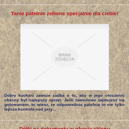
Tanie patelnie żeliwne specjalnie dla ciebie!
Dobry kucharz zawsze zadba o to, aby w jego otoczeniu
obecny był najlepszy sprzęt. Jeśli zawodowo zajmujesz się
gotowaniem, to wiesz, że odpowiednia patelnia to nie tylko
lepsza kontrola nad przy...