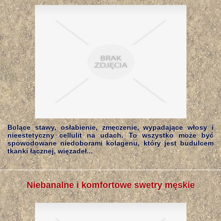
Bolące stawy, osłabienie, zmęczenie, wypadające włosy i
nieestetyczny cellulit na udach. To wszystko może być
spowodowane niedoborami kolagenu, który jest budulcem
tkanki łącznej, więzadeł...
Niebanalne i komfortowe swetry męskie