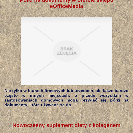
Półki na dokumenty w ofercie sklepu
eOfficeMedia
Nie tylko w biurach firmowych lub urzędach, ale także bardzo
często w innych miejscach, a przede wszystkim w
zastosowaniach domowych mogą przydać się półki na
dokumenty, które używane są do...
Nowoczesny suplement diety z kolagenem