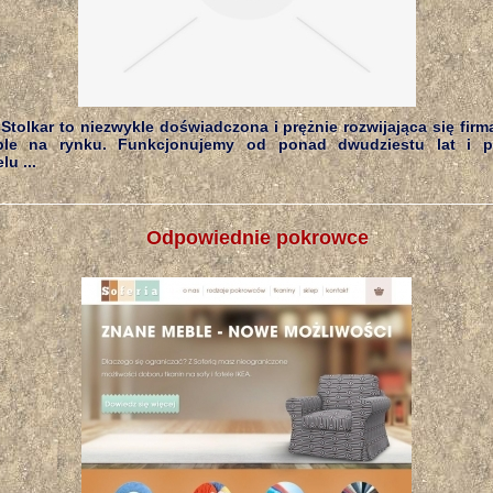
Stolkar to niezwykle doświadczona i prężnie rozwijająca się firma
ble na rynku. Funkcjonujemy od ponad dwudziestu lat i p
u ...
Odpowiednie pokrowce