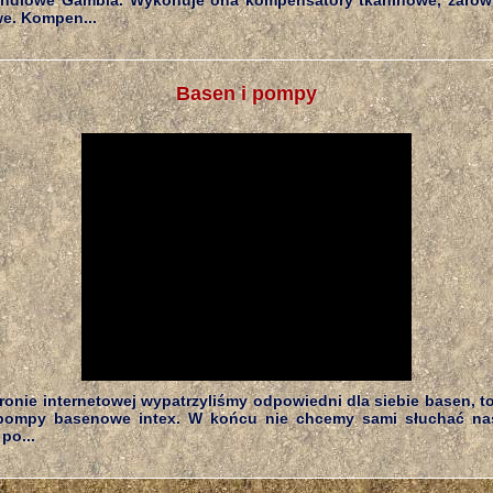
ndlowe Gambia. Wykonuje ona kompensatory tkaninowe, zarówn
e. Kompen...
Basen i pompy
tronie internetowej wypatrzyliśmy odpowiedni dla siebie basen, t
pompy basenowe intex. W końcu nie chcemy sami słuchać na
po...