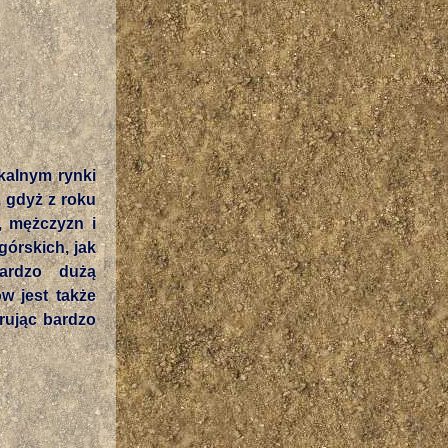
kalnym rynki
 gdyż z roku
, mężczyzn i
górskich, jak
ardzo dużą
w jest także
rując bardzo