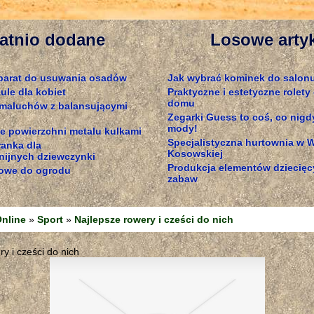
atnio dodane
Losowe arty
parat do usuwania osadów
Jak wybrać kominek do salon
ule dla kobiet
Praktyczne i estetyczne rolet
domu
 maluchów z balansującymi
Zegarki Guess to coś, co nigdy
mody!
e powierzchni metalu kulkami
Specjalistyczna hurtownia w 
ranka dla
Kosowskiej
ijnych dziewczynki
Produkcja elementów dziecię
owe do ogrodu
zabaw
nline
»
Sport
»
Najlepsze rowery i cześci do nich
y i cześci do nich