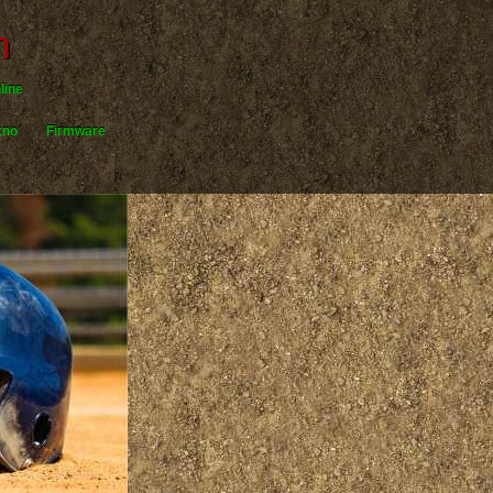
h
line
kno
Firmware