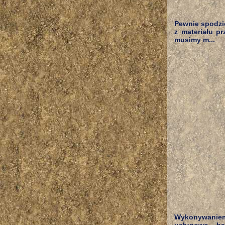
Pewnie spodzie
z materiału p
musimy m...
Wykonywaniem 