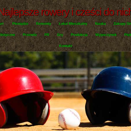
Najlepsze rowery i cześci do nic
art
Pieniądze
Remonty
Lokal Mieszkalny
Nauka
Zakupy On
listyczne
Przewóz
PR
Gry
Produkcja
Wypoczynek
Pię
Kontakt