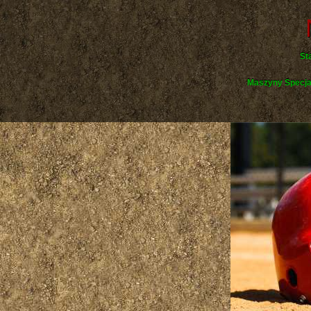
St
Maszyny Specja