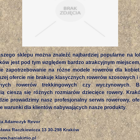
aszego sklepu można znaleźć najbardziej popularne na lo
aków jest pod tym względem bardzo atrakcyjnym miejscem,
ie zapotrzebowanie na różne modele rowerów dla kobiet
szej ofercie nie brakuje klasycznych rowerów szosowych i 
alnych rowerów trekkingowych czy wyczynowych. B
ią cieszą się różnych rozmiarów dziecięce rowery. Krakó
dzie prowadzimy nasz profesjonalny serwis rowerowy, ofe
e warunki dla klientów nabywających nasze produkty.
eta Adamczyk Revor
sława Raczkiewicza 13 30-298 Kraków
w.haniakirtio.pl