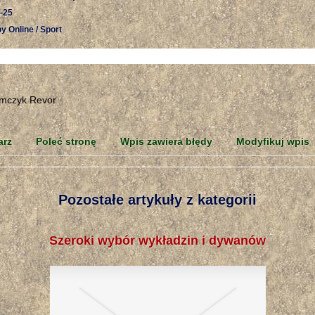
-25
y Online / Sport
arz
Poleć stronę
Wpis zawiera błędy
Modyfikuj wpis
Pozostałe artykuły z kategorii
Szeroki wybór wykładzin i dywanów