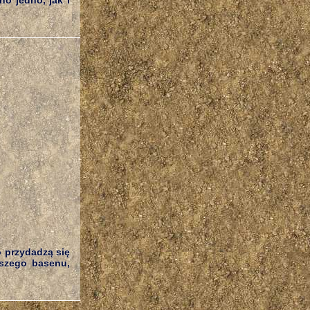
o jedno, jak i
o przydadzą się
szego basenu,