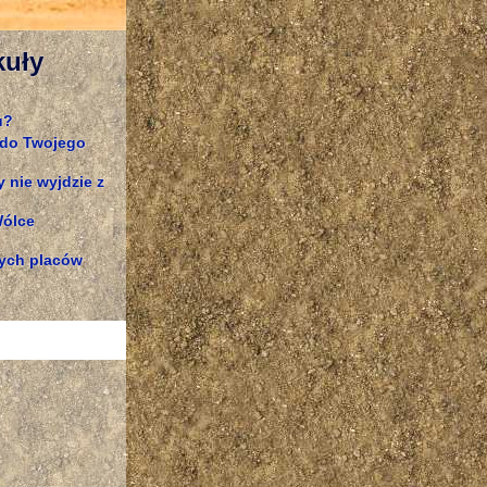
kuły
u?
y do Twojego
 nie wyjdzie z
Wólce
cych placów