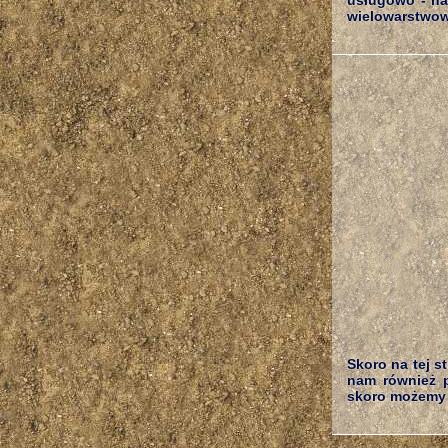
usługowo - ha
wielowarstwow
Skoro na tej s
nam również 
skoro możemy 