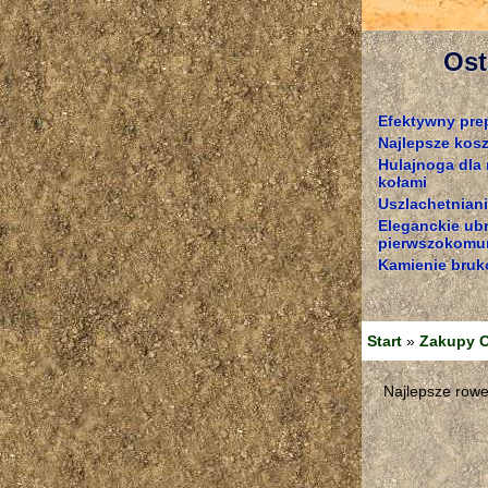
Ost
Efektywny pre
Najlepsze kosz
Hulajnoga dla
kołami
Uszlachetniani
Eleganckie ub
pierwszokomun
Kamienie bruk
Start
»
Zakupy O
Najlepsze rower