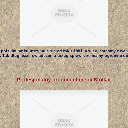
 polskim rynku utrzymuje się od roku 1991, a więc jesteśmy z wa
t. Tak długi czas świadczenia usług sprawił, że mamy ogromne d
Profesjonalny producent mebli Stolkar