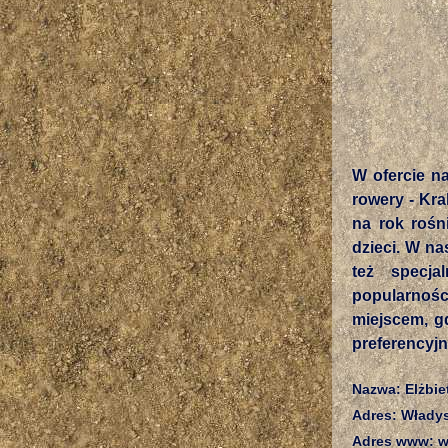
W ofercie n
rowery - Kr
na rok rośn
dzieci. W na
też specj
popularnośc
miejscem, g
preferencyjn
Nazwa: Elżbi
Adres: Włady
Adres www: ww